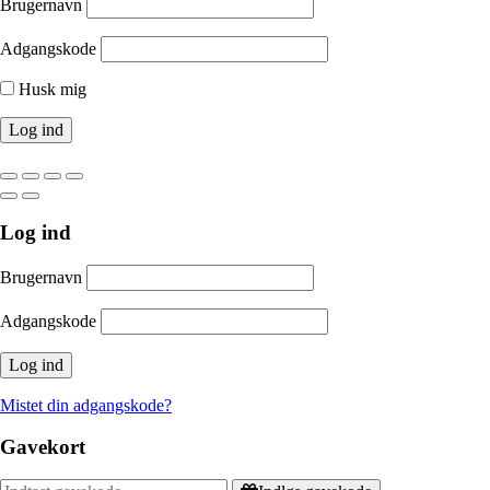
Brugernavn
Adgangskode
Husk mig
Log ind
Brugernavn
Adgangskode
Mistet din adgangskode?
Gavekort