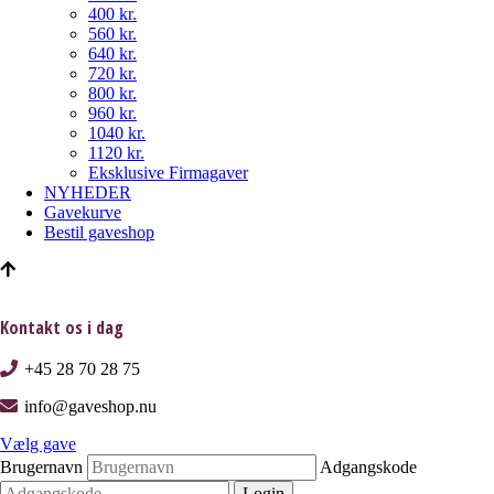
400 kr.
560 kr.
640 kr.
720 kr.
800 kr.
960 kr.
1040 kr.
1120 kr.
Eksklusive Firmagaver
NYHEDER
Gavekurve
Bestil gaveshop
Kontakt os i dag
+45 28 70 28 75
info@gaveshop.nu
Vælg gave
Brugernavn
Adgangskode
Login