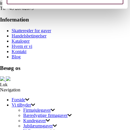
info@gaveshop.nu
Tlf +45 28702875
Information
Skatteregler for gaver
Handelsbetingelser
Kataloger
Hvem er vi
Kontakt
Blog
Besøg os
Luk
Navigation
Forside
Vi tilbyder
Firmajulegaver
Bæredygtige firmagaver
Kundegaver
Jubilæumsgaver