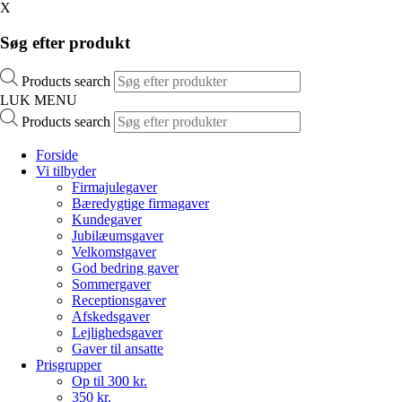
X
Søg efter produkt
Products search
LUK MENU
Products search
Forside
Vi tilbyder
Firmajulegaver
Bæredygtige firmagaver
Kundegaver
Jubilæumsgaver
Velkomstgaver
God bedring gaver
Sommergaver
Receptionsgaver
Afskedsgaver
Lejlighedsgaver
Gaver til ansatte
Prisgrupper
Op til 300 kr.
350 kr.