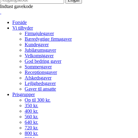
Indtast gavekode
Forside
Vi tilbyder
Firmajulegaver
Bæredygtige firmagaver
Kundegaver
Jubilæumsgaver
Velkomstgaver
God bedring gaver
Sommergaver
Receptionsgaver
Afskedsgaver
Lejlighedsgaver
Gaver til ansatte
Prisgrupper
Op til 300 kr.
350 kr.
400 kr.
560 kr.
640 kr.
720 kr.
800 kr.