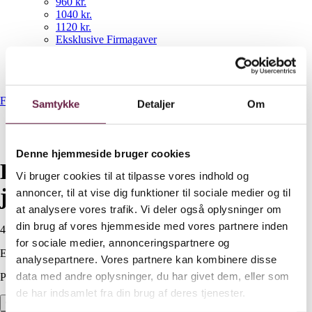
960 kr.
1040 kr.
1120 kr.
Eksklusive Firmagaver
NYHEDER
Gavekurve
Bestil gaveshop
Forside
/
400 kr.
/
Kay Bojesen mini Abe julesweater 2024
Samtykke
Detaljer
Om
Denne hjemmeside bruger cookies
Kay Bojesen mini Abe
Vi bruger cookies til at tilpasse vores indhold og
julesweater 2024
annoncer, til at vise dig funktioner til sociale medier og til
at analysere vores trafik. Vi deler også oplysninger om
din brug af vores hjemmeside med vores partnere inden
400,00
DKK
for sociale medier, annonceringspartnere og
Ekskl. moms
analysepartnere. Vores partnere kan kombinere disse
data med andre oplysninger, du har givet dem, eller som
På lager
de har indsamlet fra din brug af deres tjenester.
Kay Bojesen mini Abe julesweater 2024 antal