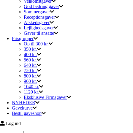
Velkomstgaver
God bedring gaver
Sommergaver
Receptionsgaver
Afskedsgaver
Lejlighedsgaver
Gaver til ansatte
Prisgrupper
Op til 300 kr.
350 kr.
400 kr.
560 kr.
640 kr.
720 kr.
800 kr.
960 kr.
1040 kr.
1120 kr.
Eksklusive Firmagaver
NYHEDER
Gavekurve
Bestil gaveshop
Log ind