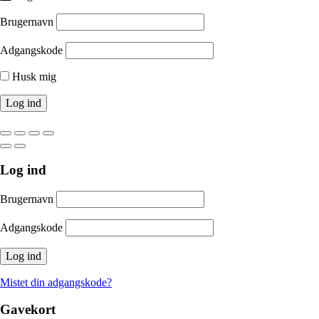
Brugernavn
Adgangskode
Husk mig
Log ind
Brugernavn
Adgangskode
Mistet din adgangskode?
Gavekort