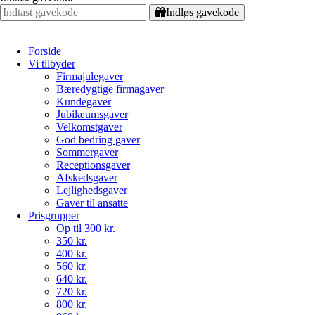
Indløs gavekode
Forside
Vi tilbyder
Firmajulegaver
Bæredygtige firmagaver
Kundegaver
Jubilæumsgaver
Velkomstgaver
God bedring gaver
Sommergaver
Receptionsgaver
Afskedsgaver
Lejlighedsgaver
Gaver til ansatte
Prisgrupper
Op til 300 kr.
350 kr.
400 kr.
560 kr.
640 kr.
720 kr.
800 kr.