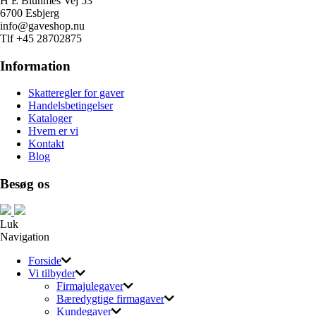
H E Bluhmes Vej 53
6700 Esbjerg
info@gaveshop.nu
Tlf +45 28702875
Information
Skatteregler for gaver
Handelsbetingelser
Kataloger
Hvem er vi
Kontakt
Blog
Besøg os
Luk
Navigation
Forside
Vi tilbyder
Firmajulegaver
Bæredygtige firmagaver
Kundegaver