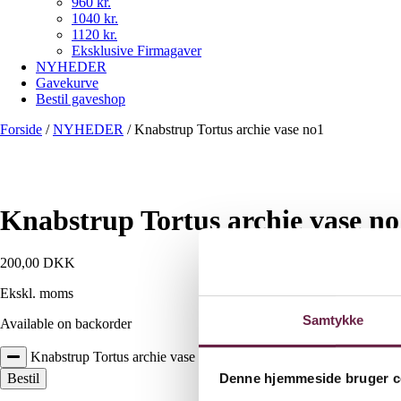
960 kr.
1040 kr.
1120 kr.
Eksklusive Firmagaver
NYHEDER
Gavekurve
Bestil gaveshop
Forside
/
NYHEDER
/
Knabstrup Tortus archie vase no1
Knabstrup Tortus archie vase no
200,00
DKK
Ekskl. moms
Samtykke
Available on backorder
Knabstrup Tortus archie vase no1 antal
Denne hjemmeside bruger c
Bestil