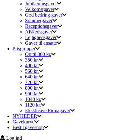
Jubilæumsgaver
Velkomstgaver
God bedring gaver
Sommergaver
Receptionsgaver
Afskedsgaver
Lejlighedsgaver
Gaver til ansatte
Prisgrupper
Op til 300 kr.
350 kr.
400 kr.
560 kr.
640 kr.
720 kr.
800 kr.
960 kr.
1040 kr.
1120 kr.
Eksklusive Firmagaver
NYHEDER
Gavekurve
Bestil gaveshop
Log ind