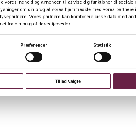
se vores indhold og annoncer, til at vise dig funktioner til sociale
oplysninger om din brug af vores hjemmeside med vores partnere i
ysepartnere. Vores partnere kan kombinere disse data med andr
et fra din brug af deres tjenester.
k, skabt i samarbejde med den berømte keramiker Eric Landon, også ke
omster. Navnet Archie refererer til de bløde buer, der giver serien dens
Præferencer
Statistik
Tillad valgte