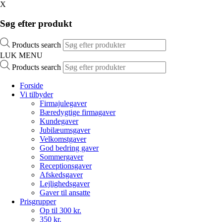
X
Søg efter produkt
Products search
LUK MENU
Products search
Forside
Vi tilbyder
Firmajulegaver
Bæredygtige firmagaver
Kundegaver
Jubilæumsgaver
Velkomstgaver
God bedring gaver
Sommergaver
Receptionsgaver
Afskedsgaver
Lejlighedsgaver
Gaver til ansatte
Prisgrupper
Op til 300 kr.
350 kr.