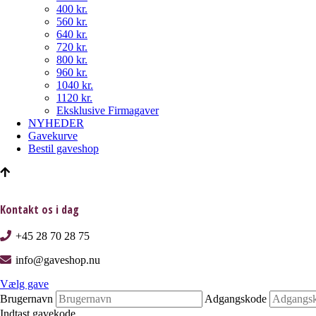
400 kr.
560 kr.
640 kr.
720 kr.
800 kr.
960 kr.
1040 kr.
1120 kr.
Eksklusive Firmagaver
NYHEDER
Gavekurve
Bestil gaveshop
Kontakt os i dag
+45 28 70 28 75
info@gaveshop.nu
Vælg gave
Brugernavn
Adgangskode
Indtast gavekode