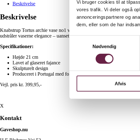
Vi bruger cookies til at tilpas
Beskrivelse
vores trafik. Vi deler også 
Beskrivelse
annonceringspartnere og anal
dem, eller som de har indsaml
Knabstrup Tortus archie vase no1 vasekollektion fra Knabstrup Kerami
udstråler vaserne elegance – uanset om de præsenteres med eller uden bl
Samtykkevalg
Nødvendig
Specifikationer:
Højde 21 cm
Lavet af glaseret fajance
Skulpturelt design
Produceret i Portugal med fokus på traditionelt håndværk
Afvis
Vejl. pris kr. 399,95,-
X
Kontakt
Gaveshop.nu