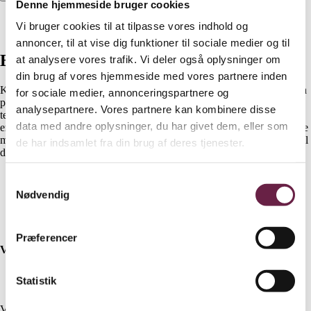
Denne hjemmeside bruger cookies
Beskrivelse
Vi bruger cookies til at tilpasse vores indhold og
Yderligere information
annoncer, til at vise dig funktioner til sociale medier og til
Beskrivelse
at analysere vores trafik. Vi deler også oplysninger om
din brug af vores hjemmeside med vores partnere inden
Kreafunk aLIGHT er vandtæt & har 100% hyggebelysning. Brug den
for sociale medier, annonceringspartnere og
på badeværelset, når du har hjemmespa, på børneværelset eller på
analysepartnere. Vores partnere kan kombinere disse
terrassen sammen med et køligt glas et-eller.andet. Kreafunk aLIGHT
data med andre oplysninger, du har givet dem, eller som
er en kombination af en lampe og en højttaler. Den leveres med en lille
metalplade udstyret med selvklæbende tape. Når basen er monteret, vil
de har indsamlet fra din brug af deres tjenester.
den magnetiske aLIGHT let fastgøres. Det er meget nemt og enkelt.
Op til 15 timers spilletid/lys
Samtykkevalg
Magnetisk påsætning
Nødvendig
5W digitalforstærkere
Vandafvisende (IPX5)
Stereo Play (TWS)
Præferencer
Vælg mellem følgende farver:
Black
Statistik
Ivory Sand
Vejl. pris kr. 349,-