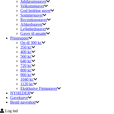
Jubilæumsgaver
Velkomstgaver
God bedring gaver
Sommergaver
Receptionsgaver
Afskedsgaver
Lejlighedsgaver
Gaver til ansatte
Prisgrupper
Op til 300 kr.
350 kr.
400 kr.
560 kr.
640 kr.
720 kr.
800 kr.
960 kr.
1040 kr.
1120 kr.
Eksklusive Firmagaver
NYHEDER
Gavekurve
Bestil gaveshop
Log ind