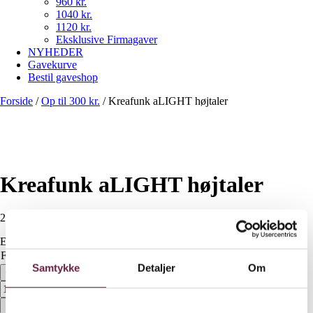
960 kr.
1040 kr.
1120 kr.
Eksklusive Firmagaver
NYHEDER
Gavekurve
Bestil gaveshop
Forside
/
Op til 300 kr.
/
Kreafunk aLIGHT højtaler
Kreafunk aLIGHT højtaler
200,00
DKK
Ekskl. moms
Farve
Ryd
Samtykke
Detaljer
Om
Kreafunk aLIGHT højtaler antal
Bestil