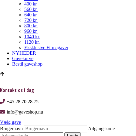
400 kr.
560 kr.
640 kr.
720 kr.
800 kr.
960 kr.
1040 kr.
1120 kr.
Eksklusive Firmagaver
NYHEDER
Gavekurve
Bestil gaveshop
Kontakt os i dag
+45 28 70 28 75
info@gaveshop.nu
Vælg gave
Brugernavn
Adgangskode
Login