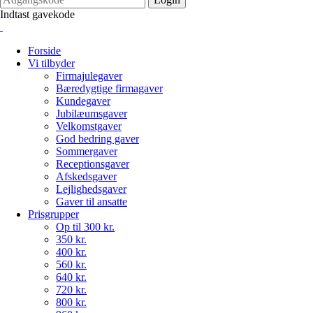
Indtast gavekode
Forside
Vi tilbyder
Firmajulegaver
Bæredygtige firmagaver
Kundegaver
Jubilæumsgaver
Velkomstgaver
God bedring gaver
Sommergaver
Receptionsgaver
Afskedsgaver
Lejlighedsgaver
Gaver til ansatte
Prisgrupper
Op til 300 kr.
350 kr.
400 kr.
560 kr.
640 kr.
720 kr.
800 kr.