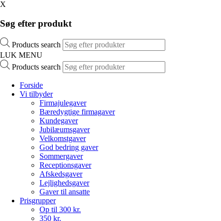
X
Søg efter produkt
Products search
LUK MENU
Products search
Forside
Vi tilbyder
Firmajulegaver
Bæredygtige firmagaver
Kundegaver
Jubilæumsgaver
Velkomstgaver
God bedring gaver
Sommergaver
Receptionsgaver
Afskedsgaver
Lejlighedsgaver
Gaver til ansatte
Prisgrupper
Op til 300 kr.
350 kr.