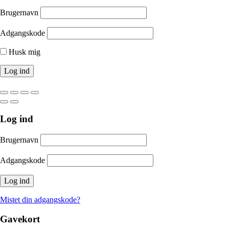
Brugernavn
Adgangskode
Husk mig
Log ind
Brugernavn
Adgangskode
Mistet din adgangskode?
Gavekort