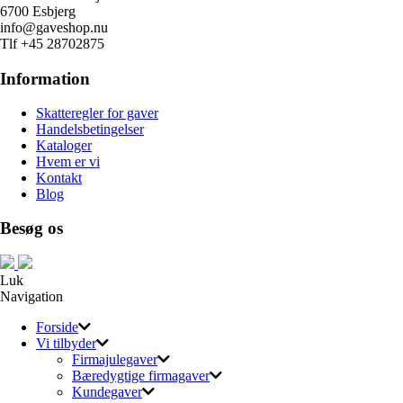
6700 Esbjerg
info@gaveshop.nu
Tlf +45 28702875
Information
Skatteregler for gaver
Handelsbetingelser
Kataloger
Hvem er vi
Kontakt
Blog
Besøg os
Luk
Navigation
Forside
Vi tilbyder
Firmajulegaver
Bæredygtige firmagaver
Kundegaver