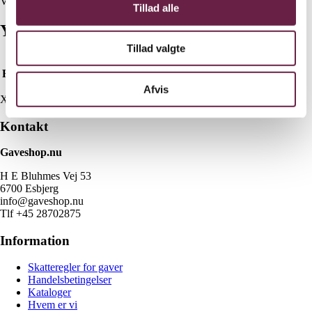
Vejl. pris kr. 400,-
Tillad alle
Yderligere information
Tillad valgte
Farve
Sand, Sort
Afvis
X
Kontakt
Gaveshop.nu
H E Bluhmes Vej 53
6700 Esbjerg
info@gaveshop.nu
Tlf +45 28702875
Information
Skatteregler for gaver
Handelsbetingelser
Kataloger
Hvem er vi