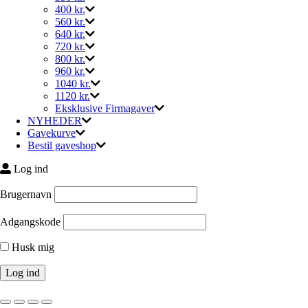
400 kr.
560 kr.
640 kr.
720 kr.
800 kr.
960 kr.
1040 kr.
1120 kr.
Eksklusive Firmagaver
NYHEDER
Gavekurve
Bestil gaveshop
Log ind
Brugernavn
Adgangskode
Husk mig