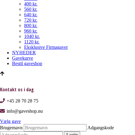
400 kr.
560 kr.
640 kr.
720 kr.
800 kr.
960 kr.
1040 kr.
1120 kr.
Eksklusive Firmagaver
NYHEDER
Gavekurve
Bestil gaveshop
Kontakt os i dag
+45 28 70 28 75
info@gaveshop.nu
Vælg gave
Brugernavn
Adgangskode
Login