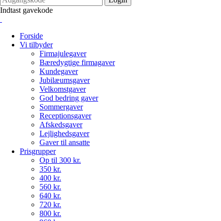
Indtast gavekode
Forside
Vi tilbyder
Firmajulegaver
Bæredygtige firmagaver
Kundegaver
Jubilæumsgaver
Velkomstgaver
God bedring gaver
Sommergaver
Receptionsgaver
Afskedsgaver
Lejlighedsgaver
Gaver til ansatte
Prisgrupper
Op til 300 kr.
350 kr.
400 kr.
560 kr.
640 kr.
720 kr.
800 kr.