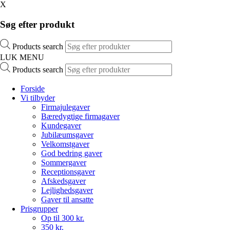
X
Søg efter produkt
Products search
LUK MENU
Products search
Forside
Vi tilbyder
Firmajulegaver
Bæredygtige firmagaver
Kundegaver
Jubilæumsgaver
Velkomstgaver
God bedring gaver
Sommergaver
Receptionsgaver
Afskedsgaver
Lejlighedsgaver
Gaver til ansatte
Prisgrupper
Op til 300 kr.
350 kr.