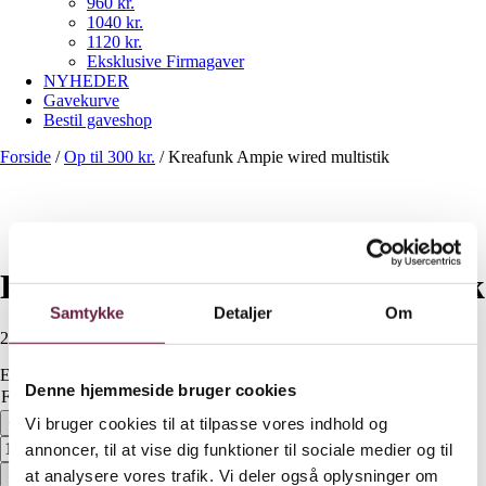
960 kr.
1040 kr.
1120 kr.
Eksklusive Firmagaver
NYHEDER
Gavekurve
Bestil gaveshop
Forside
/
Op til 300 kr.
/
Kreafunk Ampie wired multistik
Kreafunk Ampie wired multistik
Samtykke
Detaljer
Om
200,00
DKK
Ekskl. moms
Denne hjemmeside bruger cookies
Farve
Ryd
Kreafunk Ampie wired multistik antal
Vi bruger cookies til at tilpasse vores indhold og
annoncer, til at vise dig funktioner til sociale medier og til
Bestil
at analysere vores trafik. Vi deler også oplysninger om