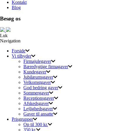
Kontakt
Blog
Besøg os
Luk
Navigation
Forside
Vi tilbyder
Firmajulegaver
Bæredygtige firmagaver
Kundegaver
Jubilæumsgaver
Velkomstgaver
God bedring gaver
Sommergaver
Receptionsgaver
Afskedsgaver
Lejlighedsgaver
Gaver til ansatte
Prisgrupper
Op til 300 kr.
350 kr.