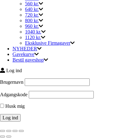
560 kr.
640 kr.
720 kr.
800 kr.
960 kr.
1040 kr.
1120 kr.
Eksklusive Firmagaver
NYHEDER
Gavekurve
Bestil gaveshop
Log ind
Brugernavn
Adgangskode
Husk mig