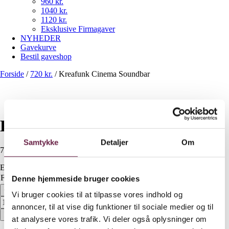
960 kr.
1040 kr.
1120 kr.
Eksklusive Firmagaver
NYHEDER
Gavekurve
Bestil gaveshop
Forside
/
720 kr.
/
Kreafunk Cinema Soundbar
Kreafunk Cinema Soundbar
Samtykke
Detaljer
Om
720,00
DKK
Ekskl. moms
Farve
Ryd
Denne hjemmeside bruger cookies
Kreafunk Cinema Soundbar antal
Vi bruger cookies til at tilpasse vores indhold og
annoncer, til at vise dig funktioner til sociale medier og til
Bestil
at analysere vores trafik. Vi deler også oplysninger om