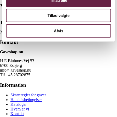
Tillad alle
Yderligere information
Tillad valgte
Farve
Sand, Sort
Afvis
X
Kontakt
Gaveshop.nu
H E Bluhmes Vej 53
6700 Esbjerg
info@gaveshop.nu
Tlf +45 28702875
Information
Skatteregler for gaver
Handelsbetingelser
Kataloger
Hvem er vi
Kontakt