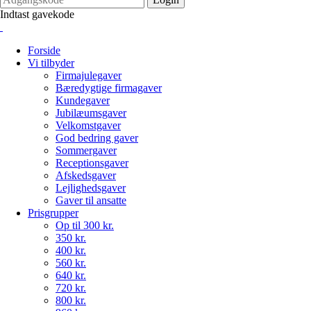
Indtast gavekode
Forside
Vi tilbyder
Firmajulegaver
Bæredygtige firmagaver
Kundegaver
Jubilæumsgaver
Velkomstgaver
God bedring gaver
Sommergaver
Receptionsgaver
Afskedsgaver
Lejlighedsgaver
Gaver til ansatte
Prisgrupper
Op til 300 kr.
350 kr.
400 kr.
560 kr.
640 kr.
720 kr.
800 kr.