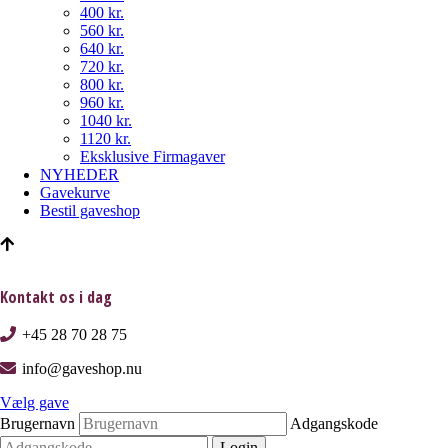
400 kr.
560 kr.
640 kr.
720 kr.
800 kr.
960 kr.
1040 kr.
1120 kr.
Eksklusive Firmagaver
NYHEDER
Gavekurve
Bestil gaveshop
Kontakt os i dag
+45 28 70 28 75
info@gaveshop.nu
Vælg gave
Brugernavn
Adgangskode
Login