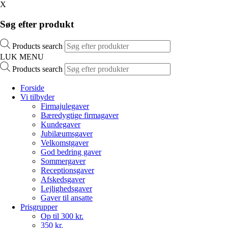
X
Søg efter produkt
Products search
LUK MENU
Products search
Forside
Vi tilbyder
Firmajulegaver
Bæredygtige firmagaver
Kundegaver
Jubilæumsgaver
Velkomstgaver
God bedring gaver
Sommergaver
Receptionsgaver
Afskedsgaver
Lejlighedsgaver
Gaver til ansatte
Prisgrupper
Op til 300 kr.
350 kr.