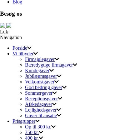
Blog
Besøg os
Luk
Navigation
Forside
Vi tilbyder
Firmajulegaver
Bæredygtige firmagaver
Kundegaver
Jubilæumsgaver
Velkomstgaver
God bedring gaver
Sommergaver
Receptionsgaver
Afskedsgaver
Lejlighedsgaver
Gaver til ansatte
Prisgrupper
Op til 300 kr.
350 kr.
400 kr.