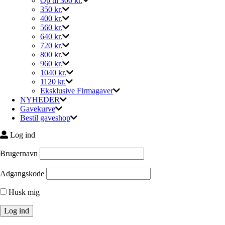
Op til 300 kr.
350 kr.
400 kr.
560 kr.
640 kr.
720 kr.
800 kr.
960 kr.
1040 kr.
1120 kr.
Eksklusive Firmagaver
NYHEDER
Gavekurve
Bestil gaveshop
Log ind
Brugernavn
Adgangskode
Husk mig