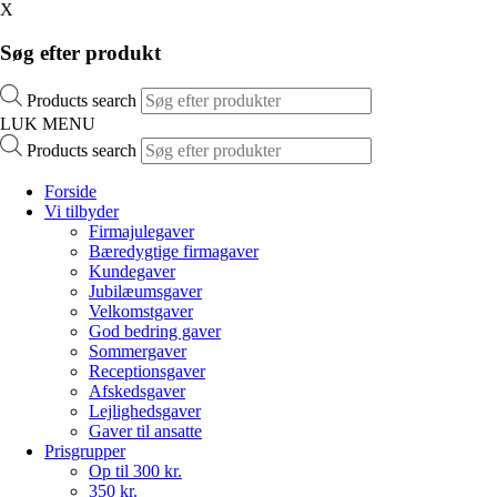
X
Søg efter produkt
Products search
LUK MENU
Products search
Forside
Vi tilbyder
Firmajulegaver
Bæredygtige firmagaver
Kundegaver
Jubilæumsgaver
Velkomstgaver
God bedring gaver
Sommergaver
Receptionsgaver
Afskedsgaver
Lejlighedsgaver
Gaver til ansatte
Prisgrupper
Op til 300 kr.
350 kr.