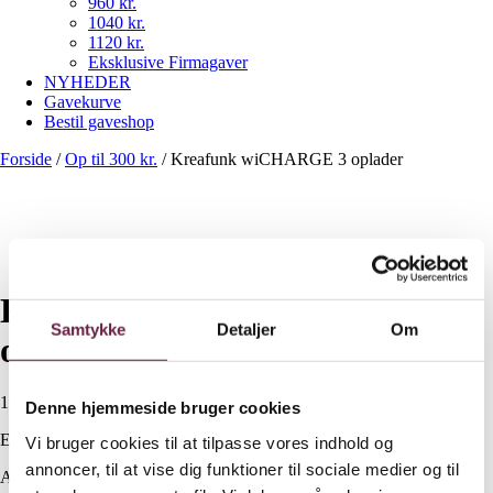
960 kr.
1040 kr.
1120 kr.
Eksklusive Firmagaver
NYHEDER
Gavekurve
Bestil gaveshop
Forside
/
Op til 300 kr.
/
Kreafunk wiCHARGE 3 oplader
Kreafunk wiCHARGE 3
Samtykke
Detaljer
Om
oplader
160,00
DKK
Denne hjemmeside bruger cookies
Ekskl. moms
Vi bruger cookies til at tilpasse vores indhold og
annoncer, til at vise dig funktioner til sociale medier og til
Available on backorder