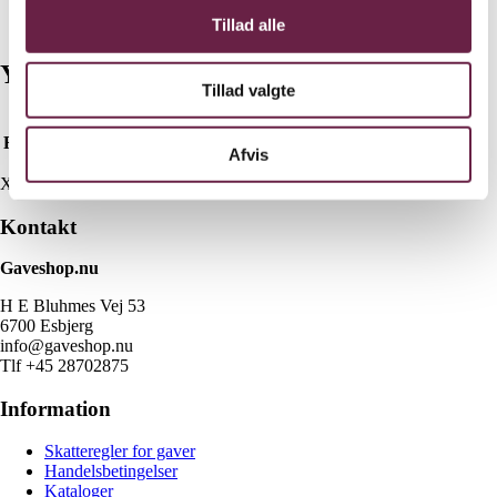
Tillad alle
Yderligere information
Tillad valgte
Farve
Hvid, Sort, Grå
Afvis
X
Kontakt
Gaveshop.nu
H E Bluhmes Vej 53
6700 Esbjerg
info@gaveshop.nu
Tlf +45 28702875
Information
Skatteregler for gaver
Handelsbetingelser
Kataloger