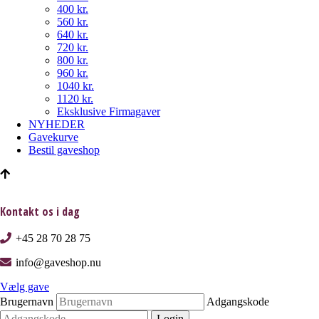
400 kr.
560 kr.
640 kr.
720 kr.
800 kr.
960 kr.
1040 kr.
1120 kr.
Eksklusive Firmagaver
NYHEDER
Gavekurve
Bestil gaveshop
Kontakt os i dag
+45 28 70 28 75
info@gaveshop.nu
Vælg gave
Brugernavn
Adgangskode
Login