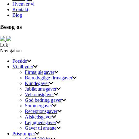
Hvem er vi
Kontakt
Blog
Besøg os
Luk
Navigation
Forside
Vi tilbyder
Firmajulegaver
Bæredygtige firmagaver
Kundegaver
Jubilæumsgaver
Velkomstgaver
God bedring gaver
Sommergaver
Receptionsgaver
Afskedsgaver
Lejlighedsgaver
Gaver til ansatte
Prisgrupper