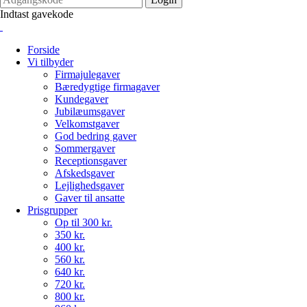
Indtast gavekode
Forside
Vi tilbyder
Firmajulegaver
Bæredygtige firmagaver
Kundegaver
Jubilæumsgaver
Velkomstgaver
God bedring gaver
Sommergaver
Receptionsgaver
Afskedsgaver
Lejlighedsgaver
Gaver til ansatte
Prisgrupper
Op til 300 kr.
350 kr.
400 kr.
560 kr.
640 kr.
720 kr.
800 kr.