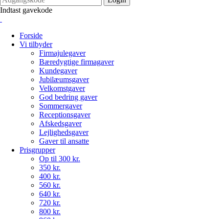
Indtast gavekode
Forside
Vi tilbyder
Firmajulegaver
Bæredygtige firmagaver
Kundegaver
Jubilæumsgaver
Velkomstgaver
God bedring gaver
Sommergaver
Receptionsgaver
Afskedsgaver
Lejlighedsgaver
Gaver til ansatte
Prisgrupper
Op til 300 kr.
350 kr.
400 kr.
560 kr.
640 kr.
720 kr.
800 kr.