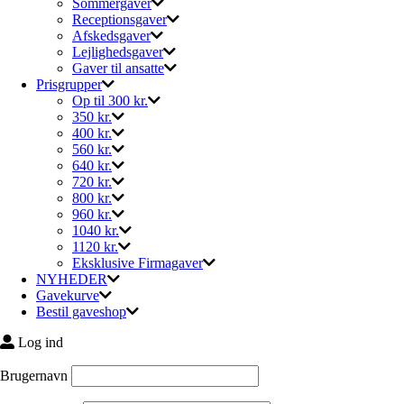
Sommergaver
Receptionsgaver
Afskedsgaver
Lejlighedsgaver
Gaver til ansatte
Prisgrupper
Op til 300 kr.
350 kr.
400 kr.
560 kr.
640 kr.
720 kr.
800 kr.
960 kr.
1040 kr.
1120 kr.
Eksklusive Firmagaver
NYHEDER
Gavekurve
Bestil gaveshop
Log ind
Brugernavn