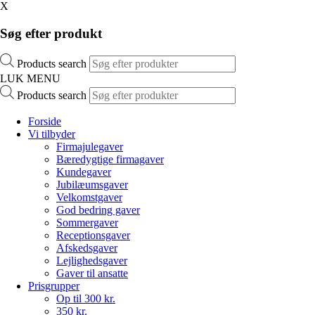
X
Søg efter produkt
Products search
LUK MENU
Products search
Forside
Vi tilbyder
Firmajulegaver
Bæredygtige firmagaver
Kundegaver
Jubilæumsgaver
Velkomstgaver
God bedring gaver
Sommergaver
Receptionsgaver
Afskedsgaver
Lejlighedsgaver
Gaver til ansatte
Prisgrupper
Op til 300 kr.
350 kr.