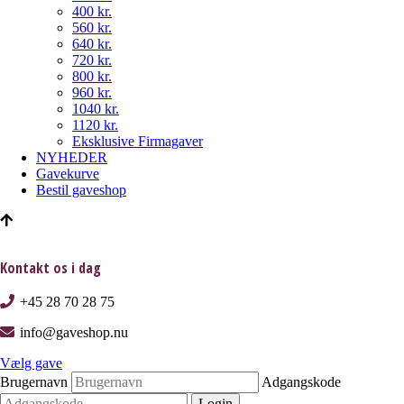
400 kr.
560 kr.
640 kr.
720 kr.
800 kr.
960 kr.
1040 kr.
1120 kr.
Eksklusive Firmagaver
NYHEDER
Gavekurve
Bestil gaveshop
Kontakt os i dag
+45 28 70 28 75
info@gaveshop.nu
Vælg gave
Brugernavn
Adgangskode
Login