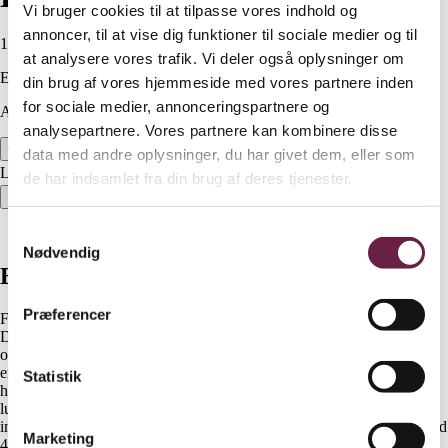
Vi bruger cookies til at tilpasse vores indhold og
annoncer, til at vise dig funktioner til sociale medier og til
1.120,00
DKK
at analysere vores trafik. Vi deler også oplysninger om
Ekskl. moms
din brug af vores hjemmeside med vores partnere inden
for sociale medier, annonceringspartnere og
Available on backorder
analysepartnere. Vores partnere kan kombinere disse
Ledlenser Workers Friend – 4-i-1 arbejdslampe & Thermos
data med andre oplysninger, du har givet dem, eller som
Lifestyle Sampak antal
de har indsamlet fra din brug af deres tjenester.
Bestil
Samtykkevalg
Beskrivelse
Nødvendig
Beskrivelse
Præferencer
Fire lygter i én – fra kraftig lommelygte til ultratynd inspektionslampe.
Den magnetiske base og de fleksible hoveder gør det nemt at få
optimal belysning, uanset arbejdsopgaven. Ledlenser Workers Friend
er udviklet til dig, der kræver fleksibel og pålidelig belysning i
Statistik
hverdagen. Med sit smarte 4-i-1 system får du både en kraftig 280
lumen fokuserbar lommelygte, en 350 lumen COB-LED
inspektionslampe, en 32 cm fleksibel svanehalslampe samt en ultratynd
Marketing
4,3 mm inspektionslampe – alt samlet i ét kompakt og robust design.