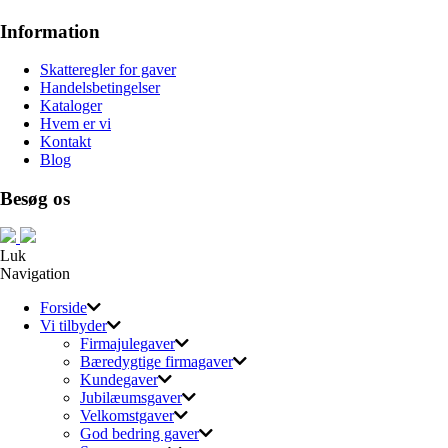
Information
Skatteregler for gaver
Handelsbetingelser
Kataloger
Hvem er vi
Kontakt
Blog
Besøg os
Luk
Navigation
Forside
Vi tilbyder
Firmajulegaver
Bæredygtige firmagaver
Kundegaver
Jubilæumsgaver
Velkomstgaver
God bedring gaver