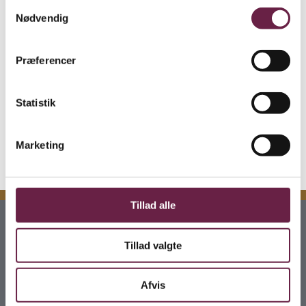
Samtykkevalg
der også kan udstilles som en del af værelsesindretningen.
Nødvendig
Modellen omfatter en informationsplade med oplysninger
om køretøjet samt en Batman-minifigur med egen stand.
Præferencer
Byg-selv-sæt med 909elementer – Modellen er over 17 cm
høj, 41
Statistik
Vejl. pris kr. 900,-
Marketing
Tillad alle
Kontakt
Tillad valgte
Gaveshop.nu
H E Bluhmes Vej 53
Afvis
6700 Esbjerg