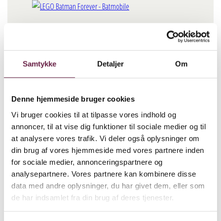
LEGO Batman Forever –
Samtykke
Detaljer
Om
Batmobile
720,00
DKK
Denne hjemmeside bruger cookies
Vi bruger cookies til at tilpasse vores indhold og
LEGO Batman Forever - Batmobile antal
annoncer, til at vise dig funktioner til sociale medier og til
BESTIL
at analysere vores trafik. Vi deler også oplysninger om
din brug af vores hjemmeside med vores partnere inden
for sociale medier, annonceringspartnere og
Beskrivelse
analysepartnere. Vores partnere kan kombinere disse
data med andre oplysninger, du har givet dem, eller som
LEGO Batman Forever – Batmobile har en støbt forrude,
de har indsamlet fra din brug af deres tjenester.
drejelige hjul, autentisk udsmykning og et cockpit, der kan
åbnes ind til et detaljeret interiør. Har autentiske detaljer,