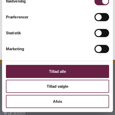
med sit enkle og meget anderledes udtryk, der mindede
Nødvendig
mere om klassiske søjler.
Præferencer
Gaven indeholder:
1 stk Lyngby vase H 38 cm
Statistik
Vejl. pris kr. 1500,-
Marketing
Tillad alle
Kontakt
Gaveshop.nu
Tillad valgte
H E Bluhmes Vej 53
6700 Esbjerg
Afvis
info@gaveshop.nu
Tlf +45 28702875