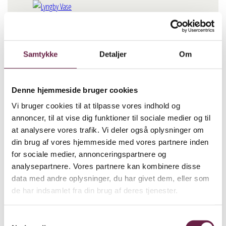
Lyngby Vase
Samtykke
Detaljer
Om
560,00
DKK
Denne hjemmeside bruger cookies
BESTIL
Lyngby Vase antal
Vi bruger cookies til at tilpasse vores indhold og
annoncer, til at vise dig funktioner til sociale medier og til
at analysere vores trafik. Vi deler også oplysninger om
Beskrivelse
din brug af vores hjemmeside med vores partnere inden
for sociale medier, annonceringspartnere og
Lyngby Vase har de ikoniske rifler, hvor minimalistisk og
analysepartnere. Vores partnere kan kombinere disse
funktionalistisk design forenes med klassisk håndværk og
data med andre oplysninger, du har givet dem, eller som
avancerede produktionsteknikker. Da vasen kom frem
de har indsamlet fra din brug af deres tjenester.
tilbage i 1930’erne, var der tradition for at skabe vaser med
ornamentering og dekoration. Den vakte derfor stor opsigt
Samtykkevalg