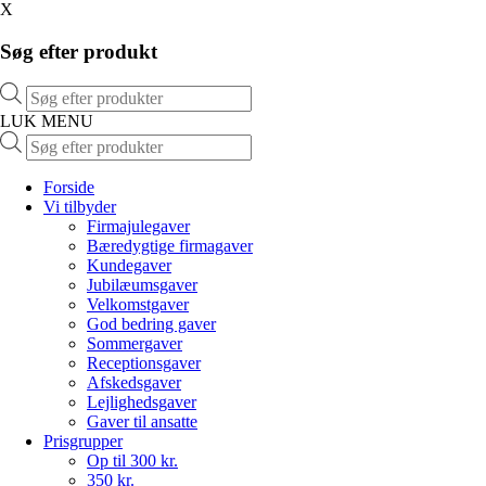
X
Søg efter produkt
Products
search
LUK MENU
Products
search
Forside
Vi tilbyder
Firmajulegaver
Bæredygtige firmagaver
Kundegaver
Jubilæumsgaver
Velkomstgaver
God bedring gaver
Sommergaver
Receptionsgaver
Afskedsgaver
Lejlighedsgaver
Gaver til ansatte
Prisgrupper
Op til 300 kr.
350 kr.