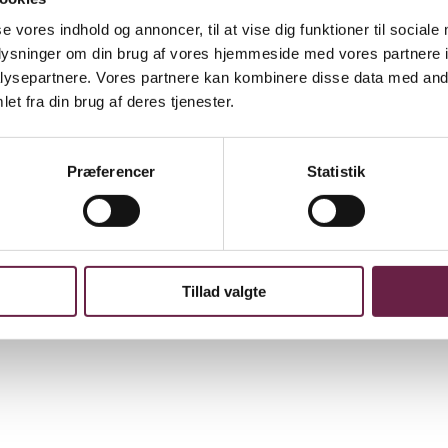
se vores indhold og annoncer, til at vise dig funktioner til sociale
oplysninger om din brug af vores hjemmeside med vores partnere i
ysepartnere. Vores partnere kan kombinere disse data med andr
et fra din brug af deres tjenester.
Præferencer
Statistik
erstrop, så den kan bæres i hånden eller hænges på en krog på badevæ
intage-look og en smørblød overflade.
Tillad valgte