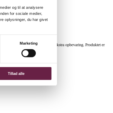
 medier og til at analysere
nden for sociale medier,
e oplysninger, du har givet
Marketing
relset. På fronten er en lomme til ekstra opbevaring. Produktet er
Tillad alle