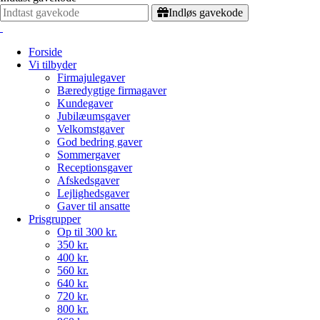
Indløs gavekode
Forside
Vi tilbyder
Firmajulegaver
Bæredygtige firmagaver
Kundegaver
Jubilæumsgaver
Velkomstgaver
God bedring gaver
Sommergaver
Receptionsgaver
Afskedsgaver
Lejlighedsgaver
Gaver til ansatte
Prisgrupper
Op til 300 kr.
350 kr.
400 kr.
560 kr.
640 kr.
720 kr.
800 kr.