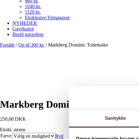
960 kr.
1040 kr.
1120 kr.
Eksklusive Firmagaver
NYHEDER
Gavekurve
Bestil gaveshop
Forside
/
Op til 300 kr.
/
Markberg Dominic Toilettaske
Markberg Dominic Toilettaske
Samtykke
250,00
DKK
Ekskl. moms
Farve
Ryd
Denne hjemmeside bruger c