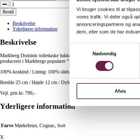
Markberg
Dominic
Vi bruger cookies til at tilpas
Bestil
Toilettaske
vores trafik. Vi deler også 
antal
Beskrivelse
annonceringspartnere og anal
Yderligere information
dem, eller som de har indsaml
Beskrivelse
Samtykkevalg
Nødvendig
Markberg Dominic toilettaske lukkes med lynlås og har en funktionel læd
produceret i Markbergs populære ”soft vintage” læder, som har et let v
100% koskind / Lining: 100% slidstærkt polyester
Bredde 25 cm / Højde 12 cm / Dybde 9 cm
Afvis
Vejl. pris kr. 799,-
Yderligere information
Farve
Mørkebrun, Cognac, Sort
X