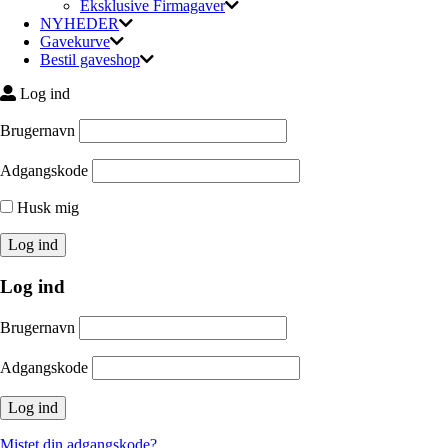
Eksklusive Firmagaver
NYHEDER
Gavekurve
Bestil gaveshop
Log ind
Brugernavn
Adgangskode
Husk mig
Log ind
Brugernavn
Adgangskode
Mistet din adgangskode?