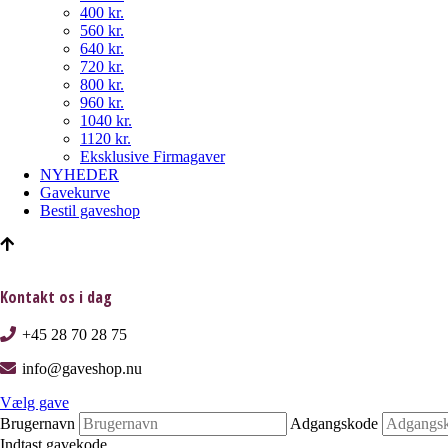
400 kr.
560 kr.
640 kr.
720 kr.
800 kr.
960 kr.
1040 kr.
1120 kr.
Eksklusive Firmagaver
NYHEDER
Gavekurve
Bestil gaveshop
Kontakt os i dag
+45 28 70 28 75
info@gaveshop.nu
Vælg gave
Brugernavn
Adgangskode
Indtast gavekode