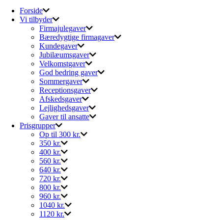
Forside
Vi tilbyder
Firmajulegaver
Bæredygtige firmagaver
Kundegaver
Jubilæumsgaver
Velkomstgaver
God bedring gaver
Sommergaver
Receptionsgaver
Afskedsgaver
Lejlighedsgaver
Gaver til ansatte
Prisgrupper
Op til 300 kr.
350 kr.
400 kr.
560 kr.
640 kr.
720 kr.
800 kr.
960 kr.
1040 kr.
1120 kr.