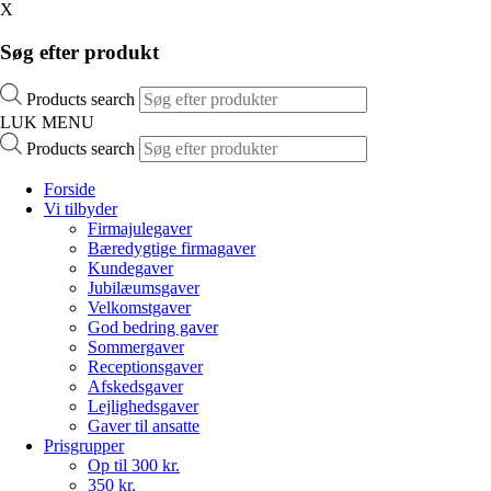
X
Søg efter produkt
Products search
LUK MENU
Products search
Forside
Vi tilbyder
Firmajulegaver
Bæredygtige firmagaver
Kundegaver
Jubilæumsgaver
Velkomstgaver
God bedring gaver
Sommergaver
Receptionsgaver
Afskedsgaver
Lejlighedsgaver
Gaver til ansatte
Prisgrupper
Op til 300 kr.
350 kr.