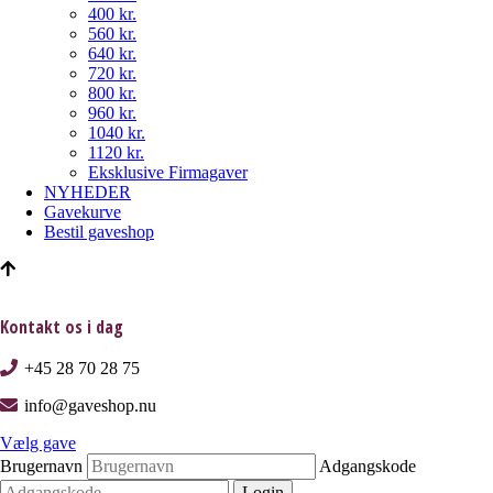
400 kr.
560 kr.
640 kr.
720 kr.
800 kr.
960 kr.
1040 kr.
1120 kr.
Eksklusive Firmagaver
NYHEDER
Gavekurve
Bestil gaveshop
Kontakt os i dag
+45 28 70 28 75
info@gaveshop.nu
Vælg gave
Brugernavn
Adgangskode
Login