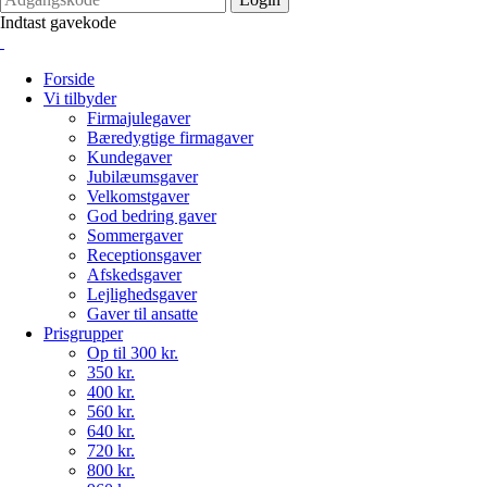
Indtast gavekode
Forside
Vi tilbyder
Firmajulegaver
Bæredygtige firmagaver
Kundegaver
Jubilæumsgaver
Velkomstgaver
God bedring gaver
Sommergaver
Receptionsgaver
Afskedsgaver
Lejlighedsgaver
Gaver til ansatte
Prisgrupper
Op til 300 kr.
350 kr.
400 kr.
560 kr.
640 kr.
720 kr.
800 kr.