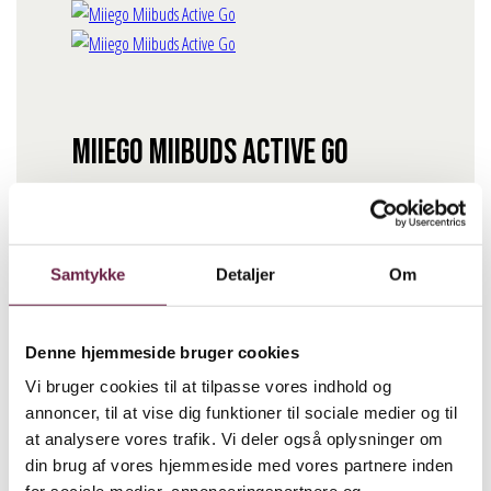
Miiego Miibuds Active Go
400,00
DKK
Miiego Miibuds Active Go antal
Samtykke
Detaljer
Om
BESTIL
Denne hjemmeside bruger cookies
Beskrivelse
Vi bruger cookies til at tilpasse vores indhold og
annoncer, til at vise dig funktioner til sociale medier og til
Miiego Miibuds Active Go er trådløse in-ear høretelefoner
at analysere vores trafik. Vi deler også oplysninger om
bygget til action med ørebøjle, der sikrer en stabil og god
din brug af vores hjemmeside med vores partnere inden
pasform. De er designet til bevægelse og giver dig frihed til