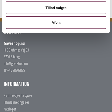
Tillad valgte
Afvis
Kontakt
Gaveshop.nu
H E Bluhmes Vej 53
6700 Esbjerg
info@gaveshop.nu
Tlf +45 28702875
Information
Skatteregler for gaver
Handelsbetingelser
Kataloger