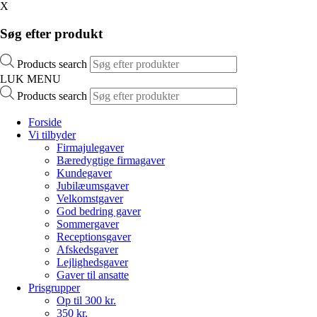
X
Søg efter produkt
Products search
LUK MENU
Products search
Forside
Vi tilbyder
Firmajulegaver
Bæredygtige firmagaver
Kundegaver
Jubilæumsgaver
Velkomstgaver
God bedring gaver
Sommergaver
Receptionsgaver
Afskedsgaver
Lejlighedsgaver
Gaver til ansatte
Prisgrupper
Op til 300 kr.
350 kr.