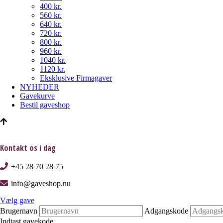
400 kr.
560 kr.
640 kr.
720 kr.
800 kr.
960 kr.
1040 kr.
1120 kr.
Eksklusive Firmagaver
NYHEDER
Gavekurve
Bestil gaveshop
Kontakt os i dag
+45 28 70 28 75
info@gaveshop.nu
Vælg gave
Brugernavn
Adgangskode
Indtast gavekode