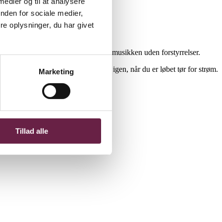
 medier og til at analysere
nden for sociale medier,
e oplysninger, du har givet
er for uønsket støj, så du kan nyde musikken uden forstyrrelser.
 hurtig-opladning er du hurtigt klar igen, når du er løbet tør for strøm.
Marketing
Tillad alle