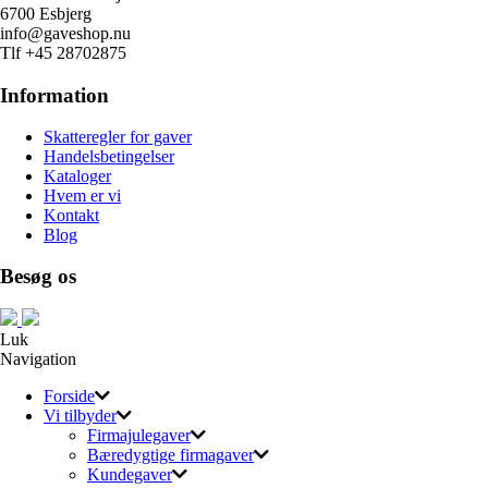
6700 Esbjerg
info@gaveshop.nu
Tlf +45 28702875
Information
Skatteregler for gaver
Handelsbetingelser
Kataloger
Hvem er vi
Kontakt
Blog
Besøg os
Luk
Navigation
Forside
Vi tilbyder
Firmajulegaver
Bæredygtige firmagaver
Kundegaver