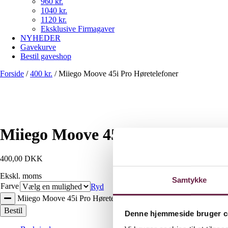
960 kr.
1040 kr.
1120 kr.
Eksklusive Firmagaver
NYHEDER
Gavekurve
Bestil gaveshop
Forside
/
400 kr.
/
Miiego Moove 45i Pro Høretelefoner
Miiego Moove 45i Pro Høretelef
400,00
DKK
Ekskl. moms
Samtykke
Farve
Ryd
Miiego Moove 45i Pro Høretelefoner antal
Bestil
Denne hjemmeside bruger c