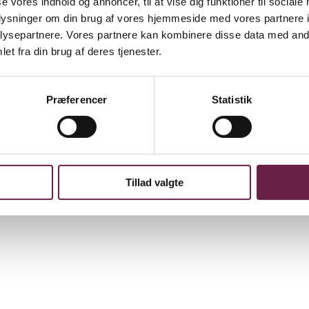
se vores indhold og annoncer, til at vise dig funktioner til sociale
oplysninger om din brug af vores hjemmeside med vores partnere i
ysepartnere. Vores partnere kan kombinere disse data med andr
et fra din brug af deres tjenester.
løse høretelefoner med aktiv støjreduktion (ANC), der effektivt bloker
 kraftfulde batteri giver op til 70 timers spilletid på én opladning. Med
Præferencer
Statistik
Tillad valgte