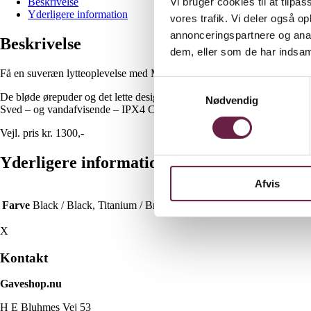
Vi bruger cookies til at tilpas
Beskrivelse
Yderligere information
vores trafik. Vi deler også 
annonceringspartnere og anal
Beskrivelse
dem, eller som de har indsaml
Få en suveræn lytteoplevelse med Miiego Moove 45i Pro – elegante, tråd
Samtykkevalg
De bløde ørepuder og det lette design sikrer komfort hele dagen, mens det
Nødvendig
Sved – og vandafvisende – IPX4 Certificeret
Vejl. pris kr. 1300,-
Yderligere information
Afvis
Farve
Black / Black, Titanium / Brown
X
Kontakt
Gaveshop.nu
H E Bluhmes Vej 53