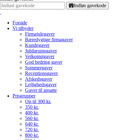
Indløs gavekode
Forside
Vi tilbyder
Firmajulegaver
Bæredygtige firmagaver
Kundegaver
Jubilæumsgaver
Velkomstgaver
God bedring gaver
Sommergaver
Receptionsgaver
Afskedsgaver
Lejlighedsgaver
Gaver til ansatte
Prisgrupper
Op til 300 kr.
350 kr.
400 kr.
560 kr.
640 kr.
720 kr.
800 kr.