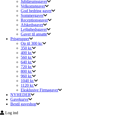
Jubilæumsgaver
Velkomstgaver
God bedring gaver
Sommergaver
Receptionsgaver
Afskedsgaver
Lejlighedsgaver
Gaver til ansatte
Prisgrupper
Op til 300 kr.
350 kr.
400 kr.
560 kr.
640 kr.
720 kr.
800 kr.
960 kr.
1040 kr.
1120 kr.
Eksklusive Firmagaver
NYHEDER
Gavekurve
Bestil gaveshop
Log ind