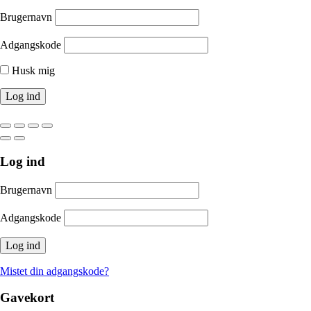
Brugernavn
Adgangskode
Husk mig
Log ind
Brugernavn
Adgangskode
Mistet din adgangskode?
Gavekort