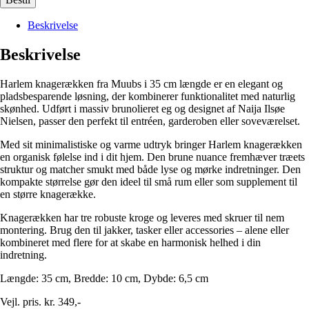
Beskrivelse
Beskrivelse
Harlem knagerækken fra Muubs i 35 cm længde er en elegant og
pladsbesparende løsning, der kombinerer funktionalitet med naturlig
skønhed. Udført i massiv brunolieret eg og designet af Naija Ilsøe
Nielsen, passer den perfekt til entréen, garderoben eller soveværelset.
Med sit minimalistiske og varme udtryk bringer Harlem knagerækken
en organisk følelse ind i dit hjem. Den brune nuance fremhæver træets
struktur og matcher smukt med både lyse og mørke indretninger. Den
kompakte størrelse gør den ideel til små rum eller som supplement til
en større knagerække.
Knagerækken har tre robuste kroge og leveres med skruer til nem
montering. Brug den til jakker, tasker eller accessories – alene eller
kombineret med flere for at skabe en harmonisk helhed i din
indretning.
Længde: 35 cm, Bredde: 10 cm, Dybde: 6,5 cm
Vejl. pris. kr. 349,-