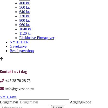
400 kr.
560 kr.
640 kr.
720 kr.
800 kr.
960 kr.
1040 kr.
1120 kr.
Eksklusive Firmagaver
NYHEDER
Gavekurve
Bestil gaveshop
Kontakt os i dag
+45 28 70 28 75
info@gaveshop.nu
Vælg gave
Brugernavn
Adgangskode
Login