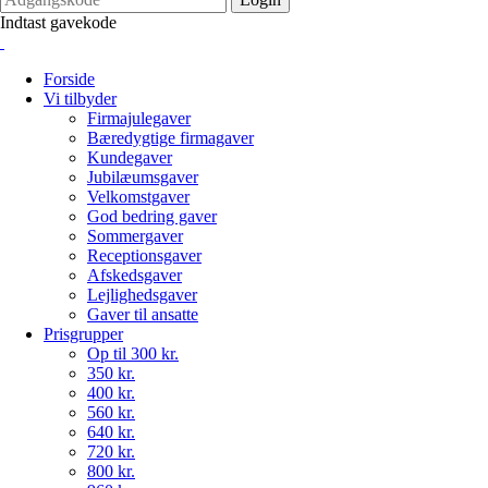
Indtast gavekode
Forside
Vi tilbyder
Firmajulegaver
Bæredygtige firmagaver
Kundegaver
Jubilæumsgaver
Velkomstgaver
God bedring gaver
Sommergaver
Receptionsgaver
Afskedsgaver
Lejlighedsgaver
Gaver til ansatte
Prisgrupper
Op til 300 kr.
350 kr.
400 kr.
560 kr.
640 kr.
720 kr.
800 kr.