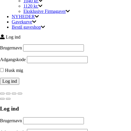
1040 kr.
1120 kr.
Eksklusive Firmagaver
NYHEDER
Gavekurve
Bestil gaveshop
Log ind
Brugernavn
Adgangskode
Husk mig
Log ind
Brugernavn