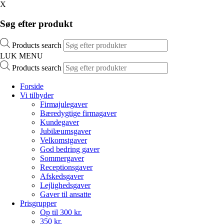
X
Søg efter produkt
Products search
LUK MENU
Products search
Forside
Vi tilbyder
Firmajulegaver
Bæredygtige firmagaver
Kundegaver
Jubilæumsgaver
Velkomstgaver
God bedring gaver
Sommergaver
Receptionsgaver
Afskedsgaver
Lejlighedsgaver
Gaver til ansatte
Prisgrupper
Op til 300 kr.
350 kr.