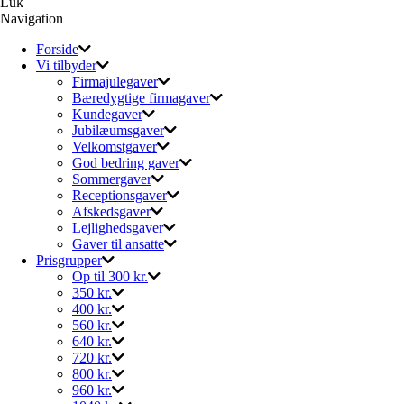
Luk
Navigation
Forside
Vi tilbyder
Firmajulegaver
Bæredygtige firmagaver
Kundegaver
Jubilæumsgaver
Velkomstgaver
God bedring gaver
Sommergaver
Receptionsgaver
Afskedsgaver
Lejlighedsgaver
Gaver til ansatte
Prisgrupper
Op til 300 kr.
350 kr.
400 kr.
560 kr.
640 kr.
720 kr.
800 kr.
960 kr.