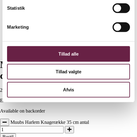
Statistik
Marketing
Tillad alle
Muubs Harlem Knagerække 35
Tillad valgte
cm
Afvis
200,00
DKK
Ekskl. moms
Available on backorder
Muubs Harlem Knagerække 35 cm antal
Bestil