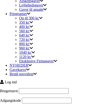
Afskedsgaver
Lejlighedsgaver
Gaver til ansatte
Prisgrupper
Op til 300 kr.
350 kr.
400 kr.
560 kr.
640 kr.
720 kr.
800 kr.
960 kr.
1040 kr.
1120 kr.
Eksklusive Firmagaver
NYHEDER
Gavekurve
Bestil gaveshop
Log ind
Brugernavn
Adgangskode