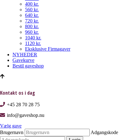
400 kr.
560 kr.
640 kr.
720 kr.
800 kr.
960 kr.
1040 kr.
1120 kr.
Eksklusive Firmagaver
NYHEDER
Gavekurve
Bestil gaveshop
Kontakt os i dag
+45 28 70 28 75
info@gaveshop.nu
Vælg gave
Brugernavn
Adgangskode
Login