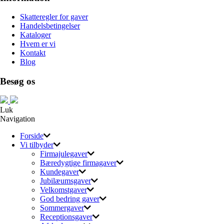
Skatteregler for gaver
Handelsbetingelser
Kataloger
Hvem er vi
Kontakt
Blog
Besøg os
Luk
Navigation
Forside
Vi tilbyder
Firmajulegaver
Bæredygtige firmagaver
Kundegaver
Jubilæumsgaver
Velkomstgaver
God bedring gaver
Sommergaver
Receptionsgaver