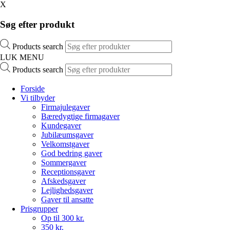
X
Søg efter produkt
Products search
LUK MENU
Products search
Forside
Vi tilbyder
Firmajulegaver
Bæredygtige firmagaver
Kundegaver
Jubilæumsgaver
Velkomstgaver
God bedring gaver
Sommergaver
Receptionsgaver
Afskedsgaver
Lejlighedsgaver
Gaver til ansatte
Prisgrupper
Op til 300 kr.
350 kr.