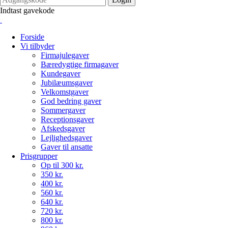
Indtast gavekode
Forside
Vi tilbyder
Firmajulegaver
Bæredygtige firmagaver
Kundegaver
Jubilæumsgaver
Velkomstgaver
God bedring gaver
Sommergaver
Receptionsgaver
Afskedsgaver
Lejlighedsgaver
Gaver til ansatte
Prisgrupper
Op til 300 kr.
350 kr.
400 kr.
560 kr.
640 kr.
720 kr.
800 kr.