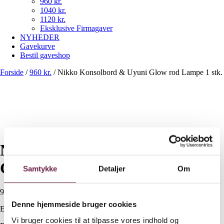
960 kr.
1040 kr.
1120 kr.
Eksklusive Firmagaver
NYHEDER
Gavekurve
Bestil gaveshop
Forside
/
960 kr.
/
Nikko Konsolbord & Uyuni Glow rod Lampe 1 stk.
Nikko Konsolbord & Uyuni
Glow rod Lampe 1 stk.
Samtykke
Detaljer
Om
960,00
DKK
Denne hjemmeside bruger cookies
Ekskl. moms
Vi bruger cookies til at tilpasse vores indhold og