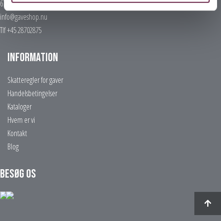
6700 Esbjerg
info@gaveshop.nu
Tlf +45 28702875
Information
Skatteregler for gaver
Handelsbetingelser
Kataloger
Hvem er vi
Kontakt
Blog
Besøg os