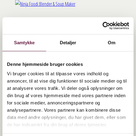
Ninja Foodi Blender & Soup
Maker
Samtykke
Detaljer
Om
1.120,00
DKK
Denne hjemmeside bruger cookies
Vi bruger cookies til at tilpasse vores indhold og
Ninja Foodi Blender & Soup Maker antal
annoncer, til at vise dig funktioner til sociale medier og til
BESTIL
at analysere vores trafik. Vi deler også oplysninger om
din brug af vores hjemmeside med vores partnere inden
Beskrivelse
for sociale medier, annonceringspartnere og
analysepartnere. Vores partnere kan kombinere disse
data med andre oplysninger, du har givet dem, eller som
Ninja Foodi Blender & Soup Maker giver dig muligheden for at
de har indsamlet fra din brug af deres tjenester.
omdanne friske ingredienser til lækre opvarmede supper på
ingen tid. Produktet er en 2-i-1 og kan både lave kolde og varme