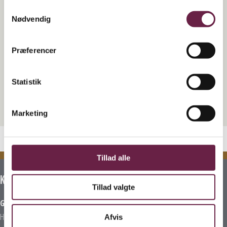
Samtykkevalg
retter. Produktet har 10 auto-iQ programmer som gør det nemt at
Nødvendig
bruge den. Derudover har den 6 manuelle indstillinger. Kanden
kan indeholde 1,7 liter koldt og 1,4 liter varmt.
Præferencer
Vejl. pris kr. 1599,-
Yderligere information
Statistik
Vægt
7.5 kg
Marketing
Tillad alle
Kontakt
Tillad valgte
Gaveshop.nu
H E Bluhmes Vej 53
Afvis