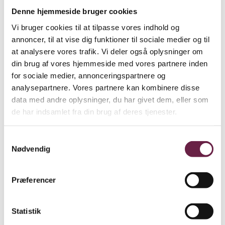
Nordic Play Elbil Audi SQ8 2 x 10,8V motor er en stilfuld og
Denne hjemmeside bruger cookies
sporty model. Med originalt design og officielle
Vi bruger cookies til at tilpasse vores indhold og
licensdetaljer fra Audi. Her får børn i alderen 3-8 år en
annoncer, til at vise dig funktioner til sociale medier og til
at analysere vores trafik. Vi deler også oplysninger om
realistisk køreoplevelse med mulighed for både manuel
din brug af vores hjemmeside med vores partnere inden
styring og fjernbetjening via 2.4 GHz fjernkontrol. De
for sociale medier, annonceringspartnere og
klassiske Audi-linjer kombineret med motorlyde, musik og
analysepartnere. Vores partnere kan kombinere disse
MP3-understøttelse gør legen ekstra levende. Elbilen er
data med andre oplysninger, du har givet dem, eller som
kompakt og nem at styre – perfekt til små chauffører, der
de har indsamlet fra din brug af deres tjenester.
elsker fart og stil.
Specifikationer:
Samtykkevalg
Nødvendig
Gear: manuel brug: 2 x fremad og 1 bakgear 2.4 GHz
fjernbetjening: 3 x fremad og 1 bakgear
Præferencer
Topfart: 2-4 KM/t afhængigt af gearvalg
Batteri: 1×10.8V3.1Ah litium.
Oplader 12V
Statistik