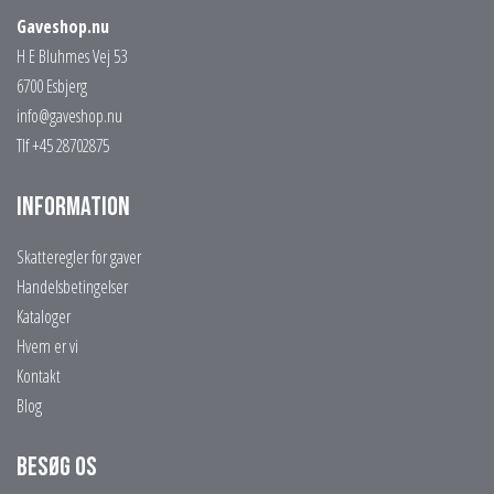
Gaveshop.nu
H E Bluhmes Vej 53
6700 Esbjerg
info@gaveshop.nu
Tlf +45 28702875
Information
Skatteregler for gaver
Handelsbetingelser
Kataloger
Hvem er vi
Kontakt
Blog
Besøg os