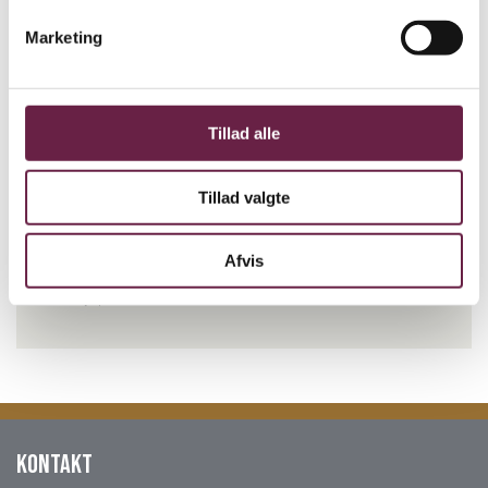
Opladningstid: 4-6 timer
Køretid: 1-2 timer
Marketing
Motor: 25W*2
MP3, musik, strømindikator
Samlet størrelse: B: 98 x D: 58 x H: 43 CM
Tillad alle
Vægt: 11 kg
Anbefalet alder: 3-8 år
Tillad valgte
Certificeringer:
EMC/EN71/EN62115/Cadmium/Phthalater/PAH/Azo/RoHS
Afvis
Maks. brugervægt: 30 kg
Vejl. pris kr. 1299,-
Kontakt