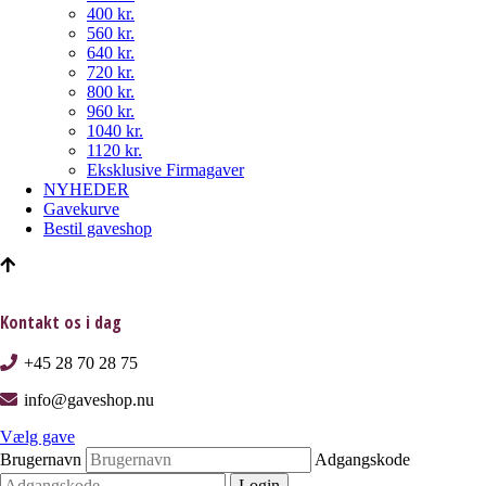
400 kr.
560 kr.
640 kr.
720 kr.
800 kr.
960 kr.
1040 kr.
1120 kr.
Eksklusive Firmagaver
NYHEDER
Gavekurve
Bestil gaveshop
Kontakt os i dag
+45 28 70 28 75
info@gaveshop.nu
Vælg gave
Brugernavn
Adgangskode
Login