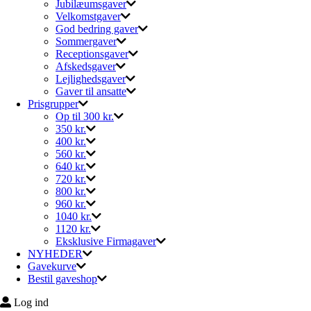
Jubilæumsgaver
Velkomstgaver
God bedring gaver
Sommergaver
Receptionsgaver
Afskedsgaver
Lejlighedsgaver
Gaver til ansatte
Prisgrupper
Op til 300 kr.
350 kr.
400 kr.
560 kr.
640 kr.
720 kr.
800 kr.
960 kr.
1040 kr.
1120 kr.
Eksklusive Firmagaver
NYHEDER
Gavekurve
Bestil gaveshop
Log ind