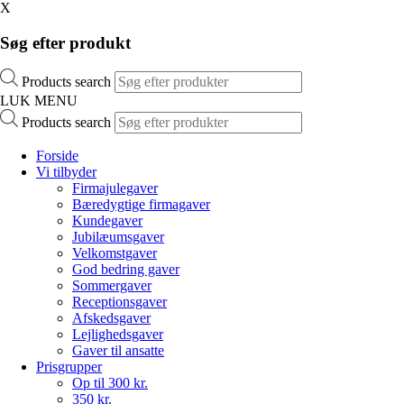
X
Søg efter produkt
Products search
LUK MENU
Products search
Forside
Vi tilbyder
Firmajulegaver
Bæredygtige firmagaver
Kundegaver
Jubilæumsgaver
Velkomstgaver
God bedring gaver
Sommergaver
Receptionsgaver
Afskedsgaver
Lejlighedsgaver
Gaver til ansatte
Prisgrupper
Op til 300 kr.
350 kr.