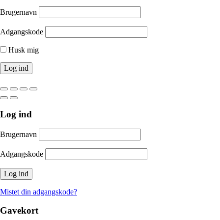
Brugernavn
Adgangskode
Husk mig
Log ind
Brugernavn
Adgangskode
Mistet din adgangskode?
Gavekort