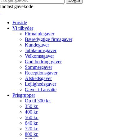
Indtast gavekode
Forside
Vi tilbyder
Firmajulegaver
Bæredygtige firmagaver
Kundegaver
Jubilæumsgaver
Velkomstgaver
God bedring gaver
Sommergaver
Receptionsgaver
Afskedsgaver
Lejlighedsgaver
Gaver til ansatte
Prisgrupper
Op til 300 kr.
350 kr.
400 kr.
560 kr.
640 kr.
720 kr.
800 kr.