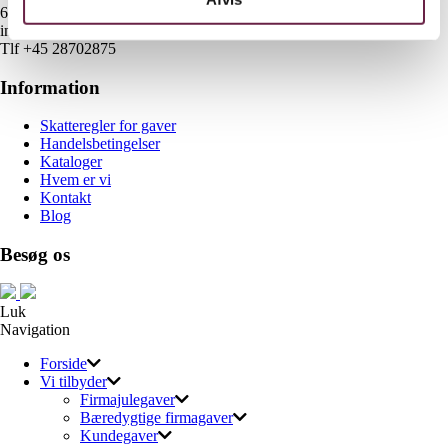
6700 Esbjerg
info@gaveshop.nu
Tlf +45 28702875
Information
Skatteregler for gaver
Handelsbetingelser
Kataloger
Hvem er vi
Kontakt
Blog
Besøg os
Luk
Navigation
Forside
Vi tilbyder
Firmajulegaver
Bæredygtige firmagaver
Kundegaver