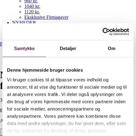
960 kr.
1040 kr.
1120 kr.
Eksklusive Firmagaver
NYHEDER
Gavekurve
Bestil gaveshop
Forside
/
Op til 300 kr.
/
Nordic sense håndsteamer & fnugfjerner
Samtykke
Detaljer
Om
Denne hjemmeside bruger cookies
Nordic sense håndsteamer &
Vi bruger cookies til at tilpasse vores indhold og
fnugfjerner
annoncer, til at vise dig funktioner til sociale medier og til
at analysere vores trafik. Vi deler også oplysninger om
300,00
DKK
din brug af vores hjemmeside med vores partnere inden
for sociale medier, annonceringspartnere og
Ekskl. moms
analysepartnere. Vores partnere kan kombinere disse
Available on backorder
data med andre oplysninger, du har givet dem, eller som
de har indsamlet fra din brug af deres tjenester.
Nordic sense håndsteamer & fnugfjerner antal