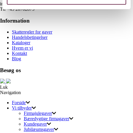
info@gaveshop.nu
Tlf +45 28702875
Information
Skatteregler for gaver
Handelsbetingelser
Kataloger
Hvem er vi
Kontakt
Blog
Besøg os
Luk
Navigation
Forside
Vi tilbyder
Firmajulegaver
Bæredygtige firmagaver
Kundegaver
Jubilæumsgaver