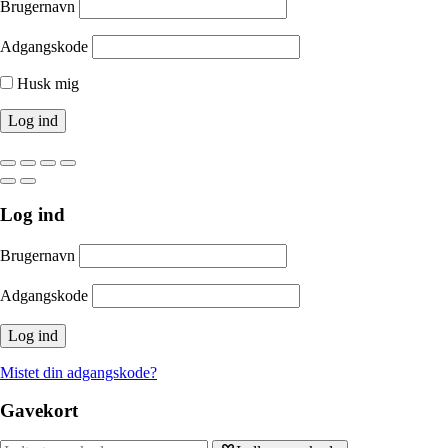
Brugernavn
Adgangskode
Husk mig
Log ind
Brugernavn
Adgangskode
Mistet din adgangskode?
Gavekort