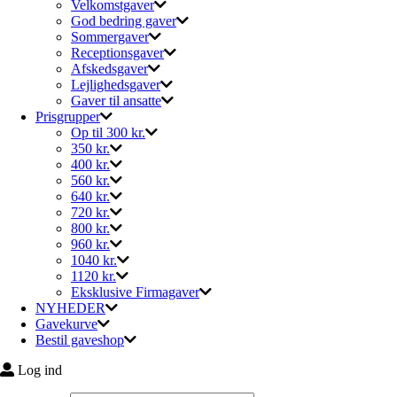
Velkomstgaver
God bedring gaver
Sommergaver
Receptionsgaver
Afskedsgaver
Lejlighedsgaver
Gaver til ansatte
Prisgrupper
Op til 300 kr.
350 kr.
400 kr.
560 kr.
640 kr.
720 kr.
800 kr.
960 kr.
1040 kr.
1120 kr.
Eksklusive Firmagaver
NYHEDER
Gavekurve
Bestil gaveshop
Log ind