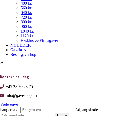
400 kr.
560 kr.
640 kr.
720 kr.
800 kr.
960 kr.
1040 kr.
1120 kr.
Eksklusive Firmagaver
NYHEDER
Gavekurve
Bestil gaveshop
Kontakt os i dag
+45 28 70 28 75
info@gaveshop.nu
Vælg gave
Brugernavn
Adgangskode
Login