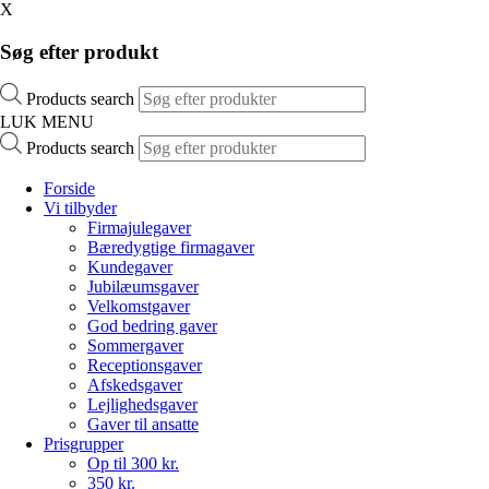
X
Søg efter produkt
Products search
LUK MENU
Products search
Forside
Vi tilbyder
Firmajulegaver
Bæredygtige firmagaver
Kundegaver
Jubilæumsgaver
Velkomstgaver
God bedring gaver
Sommergaver
Receptionsgaver
Afskedsgaver
Lejlighedsgaver
Gaver til ansatte
Prisgrupper
Op til 300 kr.
350 kr.