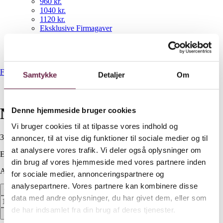
960 kr.
1040 kr.
1120 kr.
Eksklusive Firmagaver
NYHEDER
Gavekurve
Bestil gaveshop
Forside
/
NYHEDER
/
Nordic sense håndstøvsuger
Samtykke
Detaljer
Om
Nordic sense håndstøvsuger
Denne hjemmeside bruger cookies
Vi bruger cookies til at tilpasse vores indhold og
300,00
DKK
annoncer, til at vise dig funktioner til sociale medier og til
at analysere vores trafik. Vi deler også oplysninger om
Ekskl. moms
din brug af vores hjemmeside med vores partnere inden
Available on backorder
for sociale medier, annonceringspartnere og
analysepartnere. Vores partnere kan kombinere disse
Nordic sense håndstøvsuger antal
data med andre oplysninger, du har givet dem, eller som
de har indsamlet fra din brug af deres tjenester.
Bestil