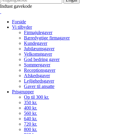
Indtast gavekode
Forside
Vi tilbyder
Firmajulegaver
Bæredygtige firmagaver
Kundegaver
Jubilæumsgaver
Velkomstgaver
God bedring gaver
Sommergaver
Receptionsgaver
Afskedsgaver
Lejlighedsgaver
Gaver til ansatte
Prisgrupper
Op til 300 kr.
350 kr.
400 kr.
560 kr.
640 kr.
720 kr.
800 kr.