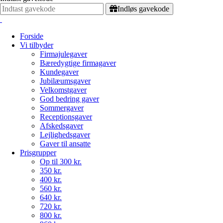
Indløs gavekode
Forside
Vi tilbyder
Firmajulegaver
Bæredygtige firmagaver
Kundegaver
Jubilæumsgaver
Velkomstgaver
God bedring gaver
Sommergaver
Receptionsgaver
Afskedsgaver
Lejlighedsgaver
Gaver til ansatte
Prisgrupper
Op til 300 kr.
350 kr.
400 kr.
560 kr.
640 kr.
720 kr.
800 kr.