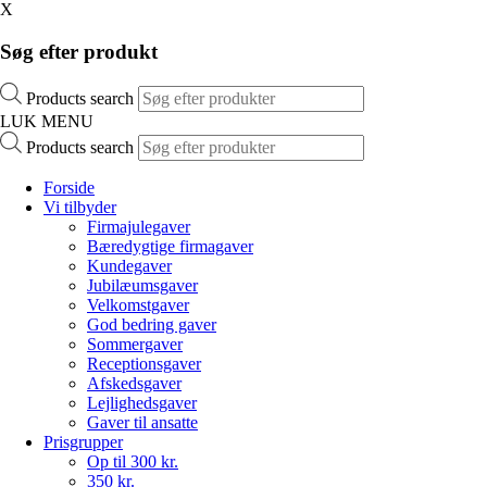
X
Søg efter produkt
Products search
LUK MENU
Products search
Forside
Vi tilbyder
Firmajulegaver
Bæredygtige firmagaver
Kundegaver
Jubilæumsgaver
Velkomstgaver
God bedring gaver
Sommergaver
Receptionsgaver
Afskedsgaver
Lejlighedsgaver
Gaver til ansatte
Prisgrupper
Op til 300 kr.
350 kr.