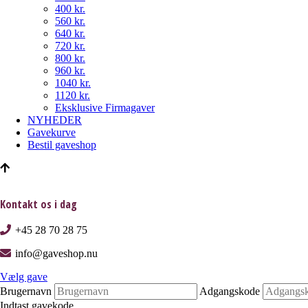
400 kr.
560 kr.
640 kr.
720 kr.
800 kr.
960 kr.
1040 kr.
1120 kr.
Eksklusive Firmagaver
NYHEDER
Gavekurve
Bestil gaveshop
Kontakt os i dag
+45 28 70 28 75
info@gaveshop.nu
Vælg gave
Brugernavn
Adgangskode
Indtast gavekode