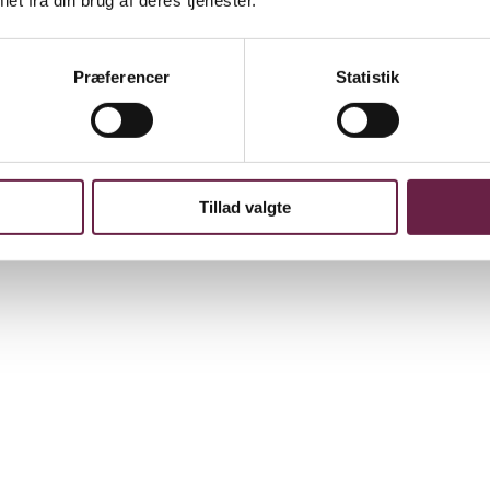
Præferencer
Statistik
 grøntsager, hak nødder eller lav lækre dressinger hurtigt og nemt. Ud
ks. olie undervejs.
Tillad valgte