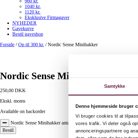
960 kr.
1040 kr.
1120 kr.
Eksklusive Firmagaver
NYHEDER
Gavekurve
Bestil gaveshop
Forside
/
Op til 300 kr.
/
Nordic Sense Minihakker
Nordic Sense Minihakker
Samtykke
250,00
DKK
Ekskl. moms
Denne hjemmeside bruger c
Available on backorder
Vi bruger cookies til at tilpas
Nordic Sense Minihakker antal
vores trafik. Vi deler også 
Bestil
annonceringspartnere og anal
dem, eller som de har indsaml