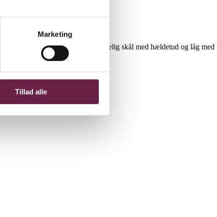
Marketing
styret med to skarpe knivblade, aftagelig skål med hældetud og låg med
Tillad alle