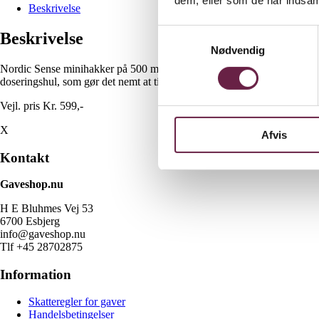
Beskrivelse
Samtykkevalg
Beskrivelse
Nødvendig
Nordic Sense minihakker på 500 ml – ideel til små køkkenopgaver. Snit
doseringshul, som gør det nemt at tilsætte flydende ingredienser som f.e
Vejl. pris Kr. 599,-
X
Afvis
Kontakt
Gaveshop.nu
H E Bluhmes Vej 53
6700 Esbjerg
info@gaveshop.nu
Tlf +45 28702875
Information
Skatteregler for gaver
Handelsbetingelser