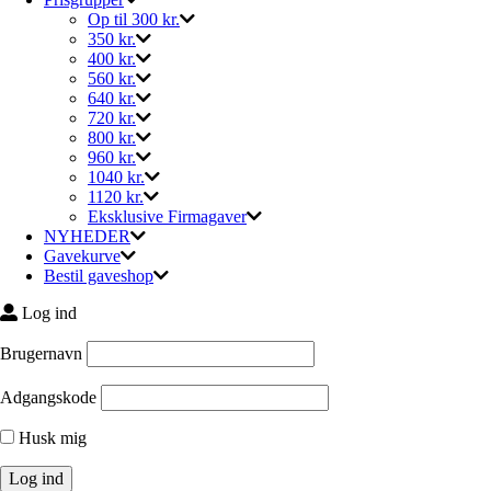
Op til 300 kr.
350 kr.
400 kr.
560 kr.
640 kr.
720 kr.
800 kr.
960 kr.
1040 kr.
1120 kr.
Eksklusive Firmagaver
NYHEDER
Gavekurve
Bestil gaveshop
Log ind
Brugernavn
Adgangskode
Husk mig