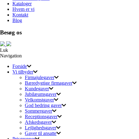
Kataloger
Hvem er vi
Kontakt
Blog
Besøg os
Luk
Navigation
Forside
Vi tilbyder
Firmajulegaver
Bæredygtige firmagaver
Kundegaver
Jubilæumsgaver
Velkomstgaver
God bedring gaver
Sommergaver
Receptionsgaver
Afskedsgaver
Lejlighedsgaver
Gaver til ansatte
Prisgrupper