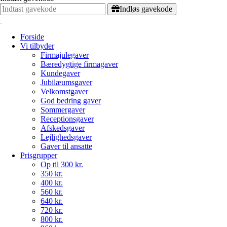
Indløs gavekode
Forside
Vi tilbyder
Firmajulegaver
Bæredygtige firmagaver
Kundegaver
Jubilæumsgaver
Velkomstgaver
God bedring gaver
Sommergaver
Receptionsgaver
Afskedsgaver
Lejlighedsgaver
Gaver til ansatte
Prisgrupper
Op til 300 kr.
350 kr.
400 kr.
560 kr.
640 kr.
720 kr.
800 kr.