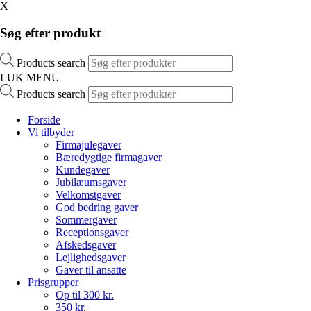
X
Søg efter produkt
Products search
LUK MENU
Products search
Forside
Vi tilbyder
Firmajulegaver
Bæredygtige firmagaver
Kundegaver
Jubilæumsgaver
Velkomstgaver
God bedring gaver
Sommergaver
Receptionsgaver
Afskedsgaver
Lejlighedsgaver
Gaver til ansatte
Prisgrupper
Op til 300 kr.
350 kr.