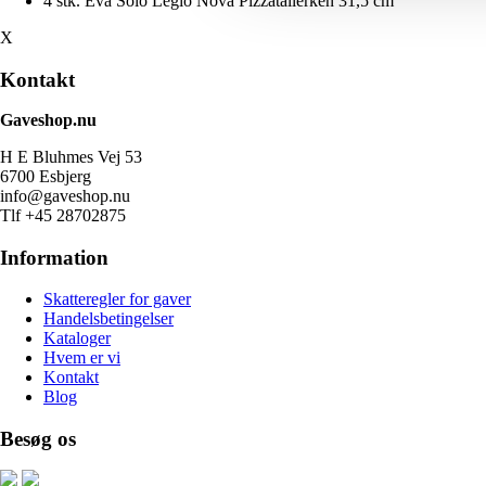
4 stk. Eva Solo Legio Nova Pizzatallerken 31,5 cm
X
Kontakt
Gaveshop.nu
H E Bluhmes Vej 53
6700 Esbjerg
info@gaveshop.nu
Tlf +45 28702875
Information
Skatteregler for gaver
Handelsbetingelser
Kataloger
Hvem er vi
Kontakt
Blog
Besøg os