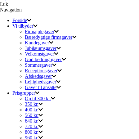
Luk
Navigation
Forside
Vi tilbyder
Firmajulegaver
Bæredygtige firmagaver
Kundegaver
Jubilæumsgaver
Velkomstgaver
God bedring gaver
Sommergaver
Receptionsgaver
Afskedsgaver
Lejlighedsgaver
Gaver til ansatte
Prisgrupper
Op til 300 kr.
350 kr.
400 kr.
560 kr.
640 kr.
720 kr.
800 kr.
960 kr.