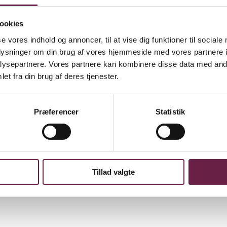
ookies
se vores indhold og annoncer, til at vise dig funktioner til sociale
oplysninger om din brug af vores hjemmeside med vores partnere i
ysepartnere. Vores partnere kan kombinere disse data med andr
g fra 150 °C til 430 °C. Den har en smart timer, der kan indstilles fr
et fra din brug af deres tjenester.
dan du bedst kan lide din pizza – fordi nogle gange kræver en sprød bun
let at holde øje med pizzaen undervejs. Der medfølger en pizzasten på 3
 vennerne.
Præferencer
Statistik
in friskbagte pizza den bedste præsentation. Den flade tallerken har let
Tillad valgte
za, fungerer den lige så godt som serveringsfad. Den er fremstillet i kl
r af højeste kvalitet og tåler både ovn, fryser, mikrobølgeovn og opva