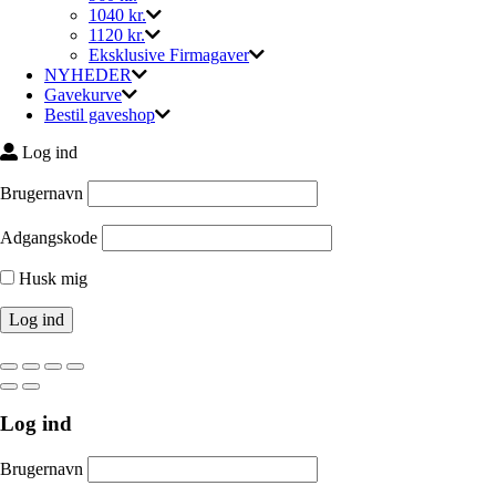
1040 kr.
1120 kr.
Eksklusive Firmagaver
NYHEDER
Gavekurve
Bestil gaveshop
Log ind
Brugernavn
Adgangskode
Husk mig
Log ind
Brugernavn