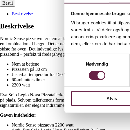
Bestil
Denne hjemmeside bruger c
Beskrivelse
Vi bruger cookies til at tilpas
Beskrivelse
vores trafik. Vi deler også 
annonceringspartnere og anal
Nordic Sense pizzaovn er nem at betjene med en simpel temperaturstyrin
dem, eller som de har indsaml
en kombination af begge. Det er nemt at tilpasse varmen alt efter, hvor
sidste fra oven. Det indvendige lys og den praktiske glaslåge gør det 
pizzabund – perfekt til fredagshyggen eller en spontan pizzaaften med
Samtykkevalg
Nødvendig
Nem at betjene
Pizzasten på 30 cm
Justerbar temperatur fra 150 °C til 430 °C
60-minutters timer
2200 watt
Eva Solo Legio Nova Pizzatallerken er designet med ét formål: at give d
Afvis
på plads. Selvom tallerkenens form og størrelse er skræddersyet til piz
signaturriller, der elegant indrammer og fremhæver maden. Porcelænet e
Gaven indeholder:
Nordic Sense pizzaovn 2200 watt