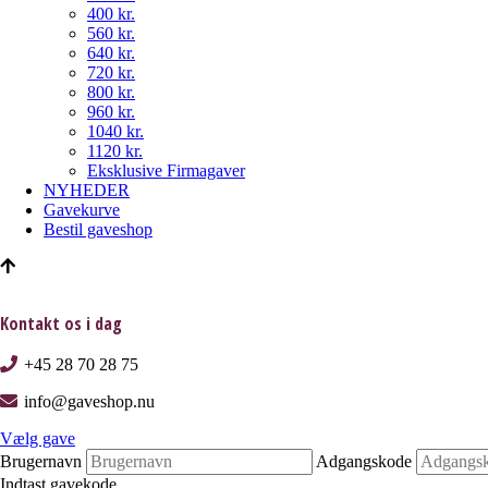
400 kr.
560 kr.
640 kr.
720 kr.
800 kr.
960 kr.
1040 kr.
1120 kr.
Eksklusive Firmagaver
NYHEDER
Gavekurve
Bestil gaveshop
Kontakt os i dag
+45 28 70 28 75
info@gaveshop.nu
Vælg gave
Brugernavn
Adgangskode
Indtast gavekode