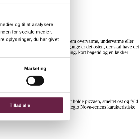
 medier og til at analysere
nden for sociale medier,
e oplysninger, du har givet
a 1 til 60 minutter. Du kan vælge mellem overvarme, undervarme eller
d lidt ekstra undervarme, og andre gange er det osten, der skal have det
0 cm, som giver en jævn varmefordeling, kort bagetid og en lækker
Marketing
 forhøjede kanter, der hjælper med at holde pizzaen, smeltet ost og fyld
Tillad alle
assisk, hvidt porcelæn og prydet med Legio Nova-seriens karakteristiske
skemaskine.