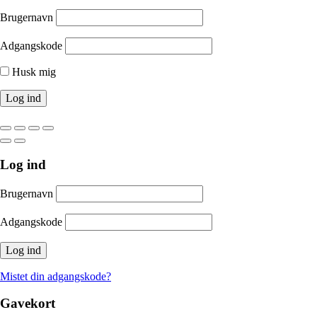
Brugernavn
Adgangskode
Husk mig
Log ind
Brugernavn
Adgangskode
Mistet din adgangskode?
Gavekort