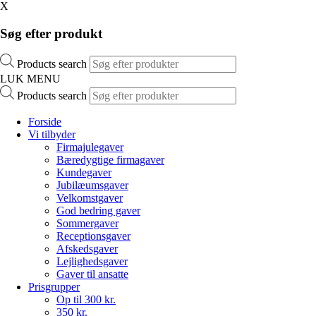
X
Søg efter produkt
Products search
LUK MENU
Products search
Forside
Vi tilbyder
Firmajulegaver
Bæredygtige firmagaver
Kundegaver
Jubilæumsgaver
Velkomstgaver
God bedring gaver
Sommergaver
Receptionsgaver
Afskedsgaver
Lejlighedsgaver
Gaver til ansatte
Prisgrupper
Op til 300 kr.
350 kr.