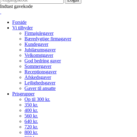
Indtast gavekode
Forside
Vi tilbyder
Firmajulegaver
Bæredygtige firmagaver
Kundegaver
Jubilæumsgaver
Velkomstgaver
God bedring gaver
Sommergaver
Receptionsgaver
Afskedsgaver
Lejlighedsgaver
Gaver til ansatte
Prisgrupper
Op til 300 kr.
350 kr.
400 kr.
560 kr.
640 kr.
720 kr.
800 kr.