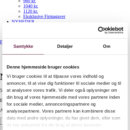
960 kr.
1040 kr.
1120 kr.
Eksklusive Firmagaver
NYHEDER
Gavekurve
Bestil gaveshop
Forside
/
560 kr.
/
Nordic sense trådløs pletfjerner
Samtykke
Detaljer
Om
Denne hjemmeside bruger cookies
Nordic sense trådløs pletfjerner
Vi bruger cookies til at tilpasse vores indhold og
annoncer, til at vise dig funktioner til sociale medier og til
at analysere vores trafik. Vi deler også oplysninger om
560,00
DKK
din brug af vores hjemmeside med vores partnere inden
Ekskl. moms
for sociale medier, annonceringspartnere og
Available on backorder
analysepartnere. Vores partnere kan kombinere disse
data med andre oplysninger, du har givet dem, eller som
Nordic sense trådløs pletfjerner antal
de har indsamlet fra din brug af deres tjenester.