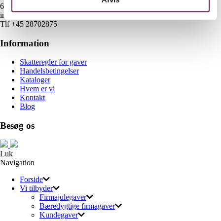
6700 Esbjerg
info@gaveshop.nu
Tlf +45 28702875
Information
Skatteregler for gaver
Handelsbetingelser
Kataloger
Hvem er vi
Kontakt
Blog
Besøg os
Luk
Navigation
Forside
Vi tilbyder
Firmajulegaver
Bæredygtige firmagaver
Kundegaver