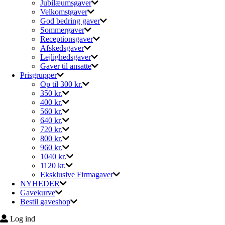
Jubilæumsgaver
Velkomstgaver
God bedring gaver
Sommergaver
Receptionsgaver
Afskedsgaver
Lejlighedsgaver
Gaver til ansatte
Prisgrupper
Op til 300 kr.
350 kr.
400 kr.
560 kr.
640 kr.
720 kr.
800 kr.
960 kr.
1040 kr.
1120 kr.
Eksklusive Firmagaver
NYHEDER
Gavekurve
Bestil gaveshop
Log ind