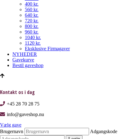
400 kr.
560 kr.
640 kr.
720 kr.
800 kr.
960 kr.
1040 kr.
1120 kr.
Eksklusive Firmagaver
NYHEDER
Gavekurve
Bestil gaveshop
Kontakt os i dag
+45 28 70 28 75
info@gaveshop.nu
Vælg gave
Brugernavn
Adgangskode
Login