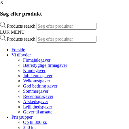
X
Søg efter produkt
Products search
LUK MENU
Products search
Forside
Vi tilbyder
Firmajulegaver
Bæredygtige firmagaver
Kundegaver
Jubilæumsgaver
Velkomstgaver
God bedring gaver
Sommergaver
Receptionsgaver
Afskedsgaver
Lejlighedsgaver
Gaver til ansatte
Prisgrupper
Op til 300 kr.
350 kr.