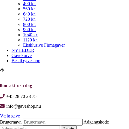
400 kr.
560 kr.
640 kr.
720 kr.
800 kr.
960 kr.
1040 kr.
1120 kr.
Eksklusive Firmagaver
NYHEDER
Gavekurve
Bestil gaveshop
Kontakt os i dag
+45 28 70 28 75
info@gaveshop.nu
Vælg gave
Brugernavn
Adgangskode
Login