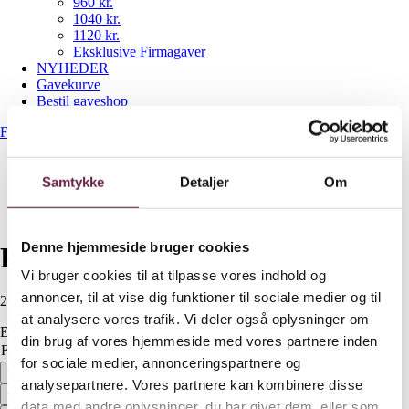
960 kr.
1040 kr.
1120 kr.
Eksklusive Firmagaver
NYHEDER
Gavekurve
Bestil gaveshop
Forside
/
Op til 300 kr.
/
Rosti classic osteboks
Samtykke
Detaljer
Om
Denne hjemmeside bruger cookies
Rosti classic osteboks
Vi bruger cookies til at tilpasse vores indhold og
annoncer, til at vise dig funktioner til sociale medier og til
200,00
DKK
at analysere vores trafik. Vi deler også oplysninger om
Ekskl. moms
din brug af vores hjemmeside med vores partnere inden
Farve
Ryd
for sociale medier, annonceringspartnere og
Rosti classic osteboks antal
analysepartnere. Vores partnere kan kombinere disse
data med andre oplysninger, du har givet dem, eller som