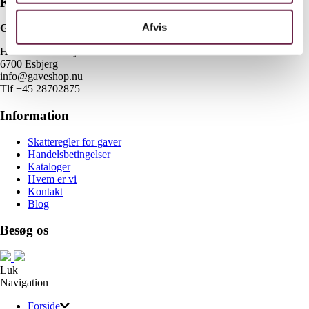
Kontakt
Afvis
Gaveshop.nu
H E Bluhmes Vej 53
6700 Esbjerg
info@gaveshop.nu
Tlf +45 28702875
Information
Skatteregler for gaver
Handelsbetingelser
Kataloger
Hvem er vi
Kontakt
Blog
Besøg os
Luk
Navigation
Forside