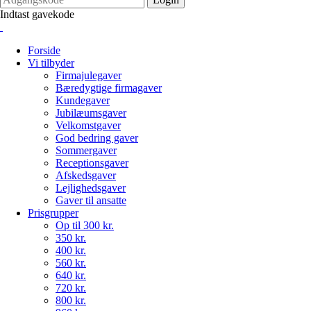
Indtast gavekode
Forside
Vi tilbyder
Firmajulegaver
Bæredygtige firmagaver
Kundegaver
Jubilæumsgaver
Velkomstgaver
God bedring gaver
Sommergaver
Receptionsgaver
Afskedsgaver
Lejlighedsgaver
Gaver til ansatte
Prisgrupper
Op til 300 kr.
350 kr.
400 kr.
560 kr.
640 kr.
720 kr.
800 kr.