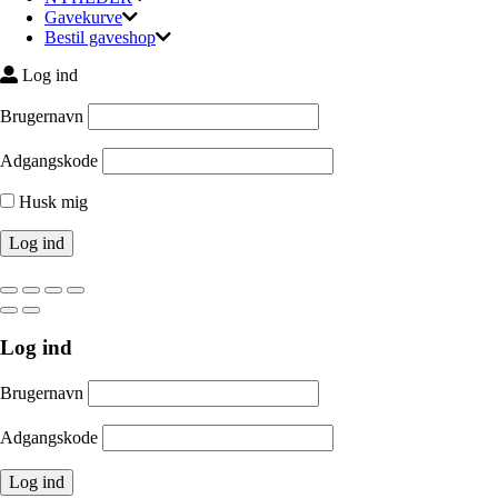
Gavekurve
Bestil gaveshop
Log ind
Brugernavn
Adgangskode
Husk mig
Log ind
Brugernavn
Adgangskode