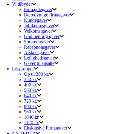
Vi tilbyder
Firmajulegaver
Bæredygtige firmagaver
Kundegaver
Jubilæumsgaver
Velkomstgaver
God bedring gaver
Sommergaver
Receptionsgaver
Afskedsgaver
Lejlighedsgaver
Gaver til ansatte
Prisgrupper
Op til 300 kr.
350 kr.
400 kr.
560 kr.
640 kr.
720 kr.
800 kr.
960 kr.
1040 kr.
1120 kr.
Eksklusive Firmagaver
NYHEDER