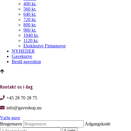
400 kr.
560 kr.
640 kr.
720 kr.
800 kr.
960 kr.
1040 kr.
1120 kr.
Eksklusive Firmagaver
NYHEDER
Gavekurve
Bestil gaveshop
Kontakt os i dag
+45 28 70 28 75
info@gaveshop.nu
Vælg gave
Brugernavn
Adgangskode
Login