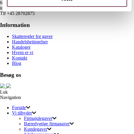
6700 Esbjerg
info@gaveshop.nu
Tlf +45 28702875
Information
Skatteregler for gaver
Handelsbetingelser
Kataloger
Hvem er vi
Kontakt
Blog
Besøg os
Luk
Navigation
Forside
Vi tilbyder
Firmajulegaver
Bæredygtige firmagaver
Kundegaver