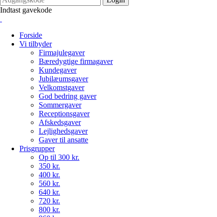
Indtast gavekode
Forside
Vi tilbyder
Firmajulegaver
Bæredygtige firmagaver
Kundegaver
Jubilæumsgaver
Velkomstgaver
God bedring gaver
Sommergaver
Receptionsgaver
Afskedsgaver
Lejlighedsgaver
Gaver til ansatte
Prisgrupper
Op til 300 kr.
350 kr.
400 kr.
560 kr.
640 kr.
720 kr.
800 kr.