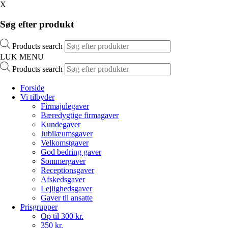
X
Søg efter produkt
Products search
LUK MENU
Products search
Forside
Vi tilbyder
Firmajulegaver
Bæredygtige firmagaver
Kundegaver
Jubilæumsgaver
Velkomstgaver
God bedring gaver
Sommergaver
Receptionsgaver
Afskedsgaver
Lejlighedsgaver
Gaver til ansatte
Prisgrupper
Op til 300 kr.
350 kr.