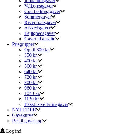
Jubilæumsgaver
Velkomstgaver
God bedring gaver
Sommergaver
Receptionsgaver
Afskedsgaver
Lejlighedsgaver
Gaver til ansatte
Prisgrupper
Op til 300 kr.
350 kr.
400 kr.
560 kr.
640 kr.
720 kr.
800 kr.
960 kr.
1040 kr.
1120 kr.
Eksklusive Firmagaver
NYHEDER
Gavekurve
Bestil gaveshop
Log ind