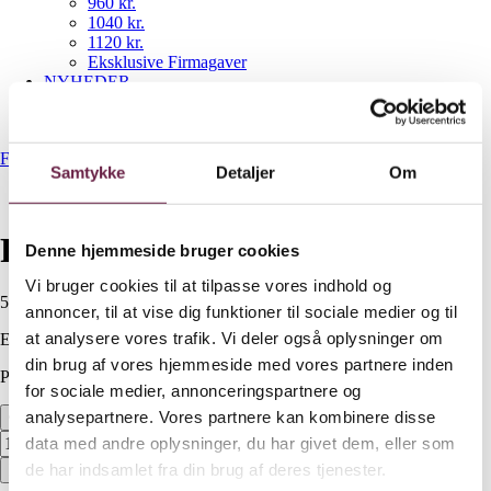
960 kr.
1040 kr.
1120 kr.
Eksklusive Firmagaver
NYHEDER
Gavekurve
Bestil gaveshop
Forside
/
560 kr.
/
Rosti Margrethe skålesæt 3 dele
Samtykke
Detaljer
Om
Rosti Margrethe skålesæt 3 dele
Denne hjemmeside bruger cookies
Vi bruger cookies til at tilpasse vores indhold og
560,00
DKK
annoncer, til at vise dig funktioner til sociale medier og til
at analysere vores trafik. Vi deler også oplysninger om
Ekskl. moms
din brug af vores hjemmeside med vores partnere inden
På lager
for sociale medier, annonceringspartnere og
analysepartnere. Vores partnere kan kombinere disse
Rosti Margrethe skålesæt 3 dele antal
data med andre oplysninger, du har givet dem, eller som
de har indsamlet fra din brug af deres tjenester.
Bestil