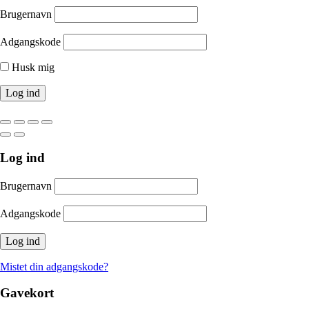
Brugernavn
Adgangskode
Husk mig
Log ind
Brugernavn
Adgangskode
Mistet din adgangskode?
Gavekort