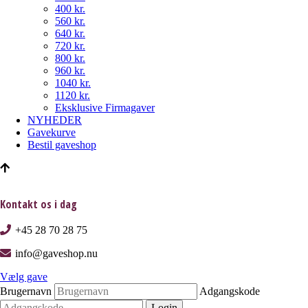
400 kr.
560 kr.
640 kr.
720 kr.
800 kr.
960 kr.
1040 kr.
1120 kr.
Eksklusive Firmagaver
NYHEDER
Gavekurve
Bestil gaveshop
Kontakt os i dag
+45 28 70 28 75
info@gaveshop.nu
Vælg gave
Brugernavn
Adgangskode
Login