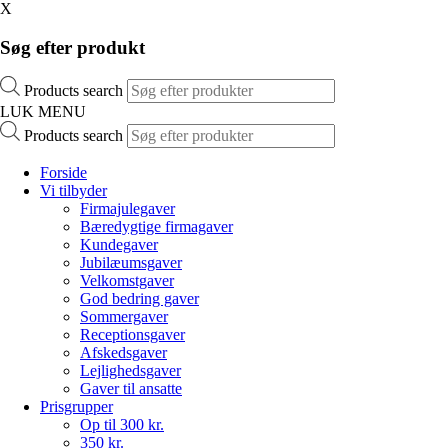
X
Søg efter produkt
Products search
LUK MENU
Products search
Forside
Vi tilbyder
Firmajulegaver
Bæredygtige firmagaver
Kundegaver
Jubilæumsgaver
Velkomstgaver
God bedring gaver
Sommergaver
Receptionsgaver
Afskedsgaver
Lejlighedsgaver
Gaver til ansatte
Prisgrupper
Op til 300 kr.
350 kr.