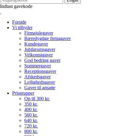
Indtast gavekode
Forside
Vi tilbyder
Firmajulegaver
Bæredygtige firmagaver
Kundegaver
Jubilæumsgaver
Velkomstgaver
God bedring gaver
Sommergaver
Receptionsgaver
Afskedsgaver
Lejlighedsgaver
Gaver til ansatte
Prisgrupper
Op til 300 kr.
350 kr.
400 kr.
560 kr.
640 kr.
720 kr.
800 kr.