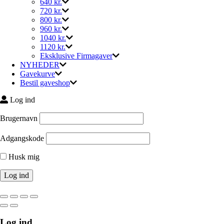
640 kr.
720 kr.
800 kr.
960 kr.
1040 kr.
1120 kr.
Eksklusive Firmagaver
NYHEDER
Gavekurve
Bestil gaveshop
Log ind
Brugernavn
Adgangskode
Husk mig
Log ind