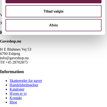
Dejskraberske
Bagepensel
Tillad valgte
Vejl. pris kr. 1170,-
X
Afvis
Kontakt
Gaveshop.nu
H E Bluhmes Vej 53
6700 Esbjerg
info@gaveshop.nu
Tlf +45 28702875
Information
Skatteregler for gaver
Handelsbetingelser
Kataloger
Hvem er vi
Kontakt
Blog