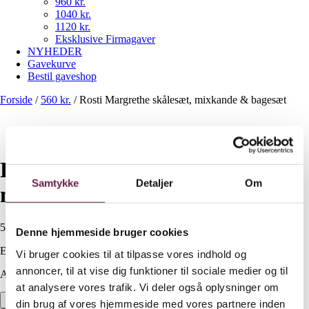
960 kr.
1040 kr.
1120 kr.
Eksklusive Firmagaver
NYHEDER
Gavekurve
Bestil gaveshop
Forside
/
560 kr.
/
Rosti Margrethe skålesæt, mixkande & bagesæt
Rosti Margrethe skålesæt,
Samtykke
Detaljer
Om
mixkande & bagesæt
560,00
DKK
Denne hjemmeside bruger cookies
Ekskl. moms
Vi bruger cookies til at tilpasse vores indhold og
annoncer, til at vise dig funktioner til sociale medier og til
Available on backorder
at analysere vores trafik. Vi deler også oplysninger om
Rosti Margrethe skålesæt, mixkande & bagesæt antal
din brug af vores hjemmeside med vores partnere inden