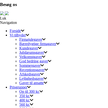
Besøg os
Luk
Navigation
Forside
Vi tilbyder
Firmajulegaver
Bæredygtige firmagaver
Kundegaver
Jubilæumsgaver
Velkomstgaver
God bedring gaver
Sommergaver
Receptionsgaver
Afskedsgaver
Lejlighedsgaver
Gaver til ansatte
Prisgrupper
Op til 300 kr.
350 kr.
400 kr.
560 kr.