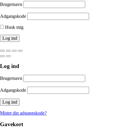
Brugernavn
Adgangskode
Husk mig
Log ind
Brugernavn
Adgangskode
Mistet din adgangskode?
Gavekort