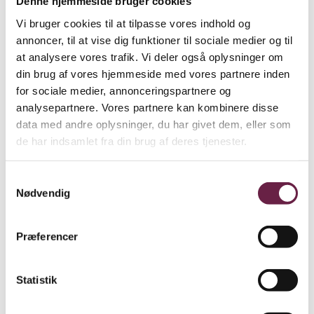
Denne hjemmeside bruger cookies
fad
Vi bruger cookies til at tilpasse vores indhold og
annoncer, til at vise dig funktioner til sociale medier og til
960,00
DKK
at analysere vores trafik. Vi deler også oplysninger om
Ekskl. moms
din brug af vores hjemmeside med vores partnere inden
Available on backorder
for sociale medier, annonceringspartnere og
analysepartnere. Vores partnere kan kombinere disse
Royal Copenhagen Blå Mega Riflet fad 2 stk & Hvid Riflet
data med andre oplysninger, du har givet dem, eller som
fad antal
de har indsamlet fra din brug af deres tjenester.
Bestil
Beskrivelse
Samtykkevalg
Nødvendig
Beskrivelse
Dette elegante Royal Copenhagen Blå Mega Riflet fad imponerer
Præferencer
med sin unikke trekantede form og kunstneriske dekoration.
Mønstret består af grafiske, forstørrede sektioner af det ikoniske
musselmalede design, håndmalet i smukke blå nuancer, som giver
Statistik
fadet et livfuldt og iøjnefaldende udtryk. Den særlige trekantede
form tilfører et spændende element til borddækningen og giver et
moderne twist til det klassiske porcelæn, hvilket gør fadet både