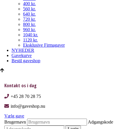
400 kr.
560 kr.
640 kr.
720 kr.
800 kr.
960 kr.
1040 kr.
1120 kr.
Eksklusive Firmagaver
NYHEDER
Gavekurve
Bestil gaveshop
Kontakt os i dag
+45 28 70 28 75
info@gaveshop.nu
Vælg gave
Brugernavn
Adgangskode
Login