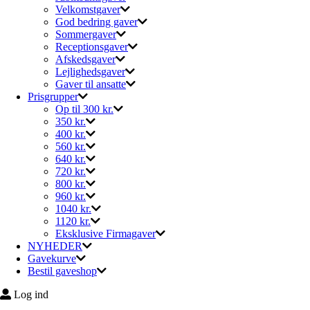
Velkomstgaver
God bedring gaver
Sommergaver
Receptionsgaver
Afskedsgaver
Lejlighedsgaver
Gaver til ansatte
Prisgrupper
Op til 300 kr.
350 kr.
400 kr.
560 kr.
640 kr.
720 kr.
800 kr.
960 kr.
1040 kr.
1120 kr.
Eksklusive Firmagaver
NYHEDER
Gavekurve
Bestil gaveshop
Log ind