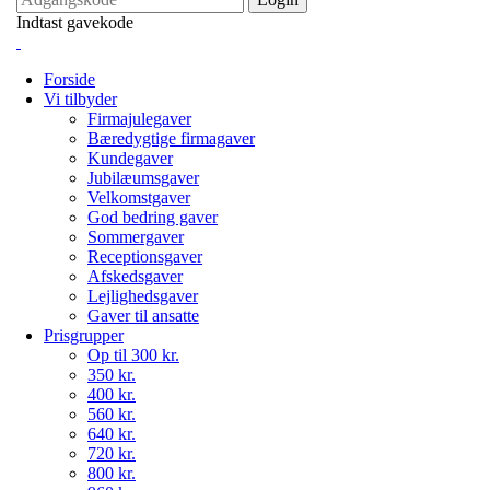
Indtast gavekode
Forside
Vi tilbyder
Firmajulegaver
Bæredygtige firmagaver
Kundegaver
Jubilæumsgaver
Velkomstgaver
God bedring gaver
Sommergaver
Receptionsgaver
Afskedsgaver
Lejlighedsgaver
Gaver til ansatte
Prisgrupper
Op til 300 kr.
350 kr.
400 kr.
560 kr.
640 kr.
720 kr.
800 kr.