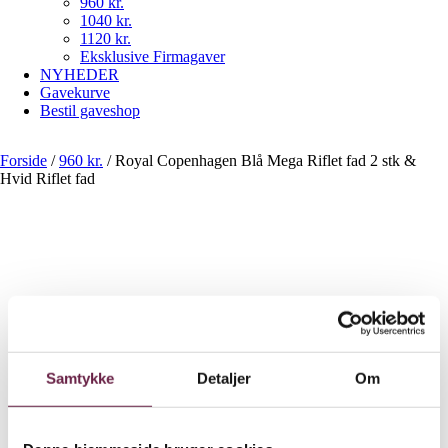
960 kr.
1040 kr.
1120 kr.
Eksklusive Firmagaver
NYHEDER
Gavekurve
Bestil gaveshop
Forside
/
960 kr.
/
Royal Copenhagen Blå Mega Riflet fad 2 stk &
Hvid Riflet fad
Royal Copenhagen Blå Mega
Samtykke
Detaljer
Om
Riflet fad 2 stk & Hvid Riflet