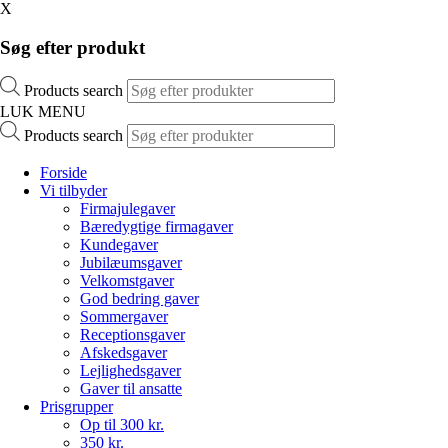
X
Søg efter produkt
Products search
LUK MENU
Products search
Forside
Vi tilbyder
Firmajulegaver
Bæredygtige firmagaver
Kundegaver
Jubilæumsgaver
Velkomstgaver
God bedring gaver
Sommergaver
Receptionsgaver
Afskedsgaver
Lejlighedsgaver
Gaver til ansatte
Prisgrupper
Op til 300 kr.
350 kr.