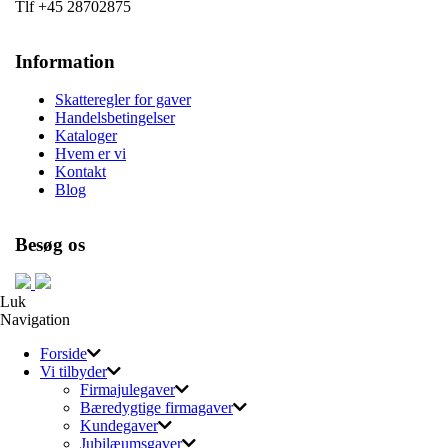
Tlf +45 28702875
Information
Skatteregler for gaver
Handelsbetingelser
Kataloger
Hvem er vi
Kontakt
Blog
Besøg os
Luk
Navigation
Forside
Vi tilbyder
Firmajulegaver
Bæredygtige firmagaver
Kundegaver
Jubilæumsgaver