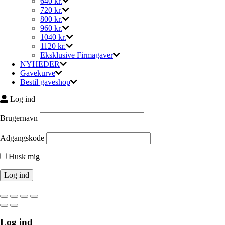
640 kr.
720 kr.
800 kr.
960 kr.
1040 kr.
1120 kr.
Eksklusive Firmagaver
NYHEDER
Gavekurve
Bestil gaveshop
Log ind
Brugernavn
Adgangskode
Husk mig
Log ind