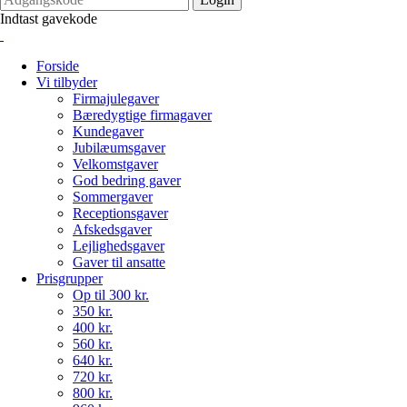
Indtast gavekode
Forside
Vi tilbyder
Firmajulegaver
Bæredygtige firmagaver
Kundegaver
Jubilæumsgaver
Velkomstgaver
God bedring gaver
Sommergaver
Receptionsgaver
Afskedsgaver
Lejlighedsgaver
Gaver til ansatte
Prisgrupper
Op til 300 kr.
350 kr.
400 kr.
560 kr.
640 kr.
720 kr.
800 kr.