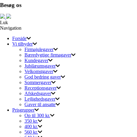
Besøg os
Luk
Navigation
Forside
Vi tilbyder
Firmajulegaver
Bæredygtige firmagaver
Kundegaver
Jubilæumsgaver
Velkomstgaver
God bedring gaver
Sommergaver
Receptionsgaver
Afskedsgaver
Lejlighedsgaver
Gaver til ansatte
Prisgrupper
Op til 300 kr.
350 kr.
400 kr.
560 kr.