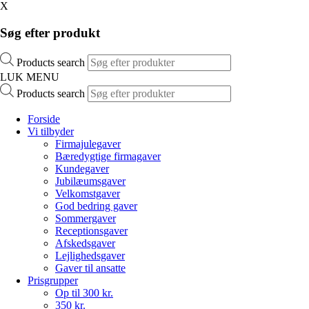
X
Søg efter produkt
Products search
LUK MENU
Products search
Forside
Vi tilbyder
Firmajulegaver
Bæredygtige firmagaver
Kundegaver
Jubilæumsgaver
Velkomstgaver
God bedring gaver
Sommergaver
Receptionsgaver
Afskedsgaver
Lejlighedsgaver
Gaver til ansatte
Prisgrupper
Op til 300 kr.
350 kr.