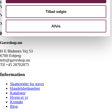
Højde: 6,5 cm
Volume: 42 cl
Tillad valgte
Vejl. pris Kr. 1129,-
X
Afvis
Kontakt
Gaveshop.nu
H E Bluhmes Vej 53
6700 Esbjerg
info@gaveshop.nu
Tlf +45 28702875
Information
Skatteregler for gaver
Handelsbetingelser
Kataloger
Hvem er vi
Kontakt
Blog