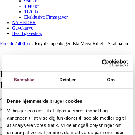
960 kr.
1040 kr.
1120 kr.
Eksklusive Firmagaver
NYHEDER
Gavekurve
Bestil gaveshop
Forside
/
400 kr.
/
Royal Copenhagen Blå Mega Riflet – Skål på fod
Royal Copenhagen Blå Mega
Samtykke
Detaljer
Om
Riflet – Skål på fod
400,00
DKK
Denne hjemmeside bruger cookies
Ekskl. moms
Vi bruger cookies til at tilpasse vores indhold og
annoncer, til at vise dig funktioner til sociale medier og til
På lager
at analysere vores trafik. Vi deler også oplysninger om
Royal Copenhagen Blå Mega Riflet – Skål på fod antal
din brug af vores hjemmeside med vores partnere inden