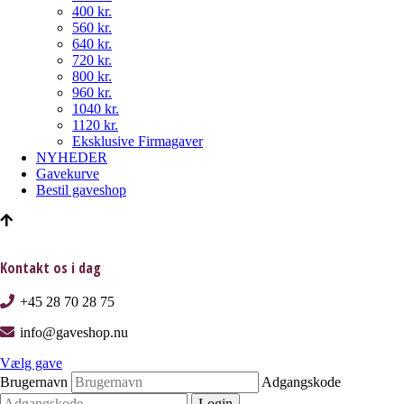
400 kr.
560 kr.
640 kr.
720 kr.
800 kr.
960 kr.
1040 kr.
1120 kr.
Eksklusive Firmagaver
NYHEDER
Gavekurve
Bestil gaveshop
Kontakt os i dag
+45 28 70 28 75
info@gaveshop.nu
Vælg gave
Brugernavn
Adgangskode
Login