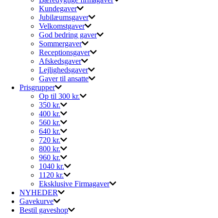
Kundegaver
Jubilæumsgaver
Velkomstgaver
God bedring gaver
Sommergaver
Receptionsgaver
Afskedsgaver
Lejlighedsgaver
Gaver til ansatte
Prisgrupper
Op til 300 kr.
350 kr.
400 kr.
560 kr.
640 kr.
720 kr.
800 kr.
960 kr.
1040 kr.
1120 kr.
Eksklusive Firmagaver
NYHEDER
Gavekurve
Bestil gaveshop