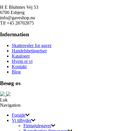
H E Bluhmes Vej 53
6700 Esbjerg
info@gaveshop.nu
Tlf +45 28702875
Information
Skatteregler for gaver
Handelsbetingelser
Kataloger
Hvem er vi
Kontakt
Blog
Besøg os
Luk
Navigation
Forside
Vi tilbyder
Firmajulegaver
Bæredygtige firmagaver