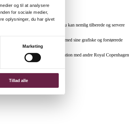
 medier og til at analysere
nden for sociale medier,
e oplysninger, du har givet
dine retter fra et fad til et andet. Du kan nemlig tilberede og servere
e Musselmalet Riflet. Det fortryller med sine grafiske og forstørrede
Marketing
 sig selv og fungerer også flot i kombination med andre Royal Copenhagen
Tillad alle