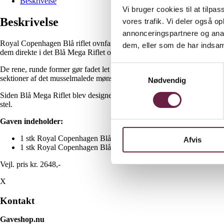
Beskrivelse
Vi bruger cookies til at tilpas
Beskrivelse
vores trafik. Vi deler også 
annonceringspartnere og anal
Royal Copenhagen Blå riflet ovnfaste fade 27 cm & 18,5 cm runde er ideel
dem, eller som de har indsaml
dem direkte i det Blå Mega Riflet ovnfaste fad, uden at gå på kompr
Samtykkevalg
De rene, runde former gør fadet let at rengøre i hånden. Det tåler også 
sektioner af det musselmalede mønster.
Nødvendig
Siden Blå Mega Riflet blev designet i 2000, er stellet vokset sig til e
stel.
Gaven indeholder:
1 stk Royal Copenhagen Blå riflet fad 27 cm
Afvis
1 stk Royal Copenhagen Blå riflet fad 18,5 cm
Vejl. pris kr. 2648,-
X
Kontakt
Gaveshop.nu