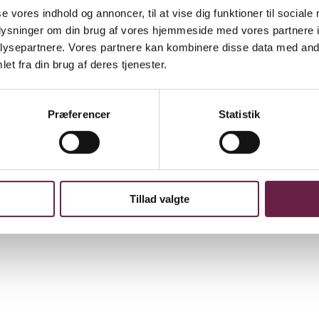
se vores indhold og annoncer, til at vise dig funktioner til sociale
oplysninger om din brug af vores hjemmeside med vores partnere i
ysepartnere. Vores partnere kan kombinere disse data med andr
 til quiche eller tærte – både salte og søde. Du undgår at skulle rykke 
et fra din brug af deres tjenester.
omis med en smuk borddækning.
opvaskemaskine. Stellet er født af en modig nyfortolkning af det ikonisk
Præferencer
Statistik
n ny klassiker inden for dansk design. Det iøjnefaldende stel er smukt i
Tillad valgte