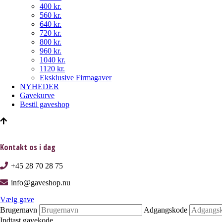
400 kr.
560 kr.
640 kr.
720 kr.
800 kr.
960 kr.
1040 kr.
1120 kr.
Eksklusive Firmagaver
NYHEDER
Gavekurve
Bestil gaveshop
Kontakt os i dag
+45 28 70 28 75
info@gaveshop.nu
Vælg gave
Brugernavn
Adgangskode
Indtast gavekode