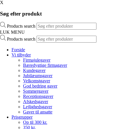
X
Søg efter produkt
Products search
LUK MENU
Products search
Forside
Vi tilbyder
Firmajulegaver
Bæredygtige firmagaver
Kundegaver
Jubilæumsgaver
Velkomstgaver
God bedring gaver
Sommergaver
Receptionsgaver
Afskedsgaver
Lejlighedsgaver
Gaver til ansatte
Prisgrupper
Op til 300 kr.
350 kr.