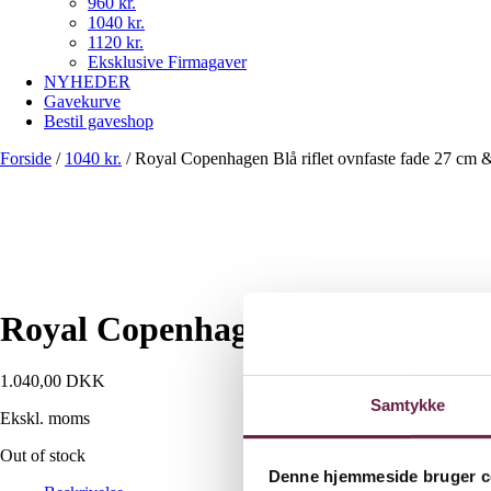
960 kr.
1040 kr.
1120 kr.
Eksklusive Firmagaver
NYHEDER
Gavekurve
Bestil gaveshop
Forside
/
1040 kr.
/
Royal Copenhagen Blå riflet ovnfaste fade 27 cm 
Royal Copenhagen Blå riflet ovn
1.040,00
DKK
Samtykke
Ekskl. moms
Out of stock
Denne hjemmeside bruger c