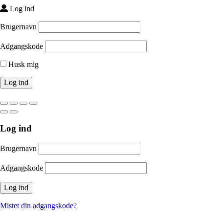
Log ind
Brugernavn
Adgangskode
Husk mig
Log ind
Brugernavn
Adgangskode
Mistet din adgangskode?