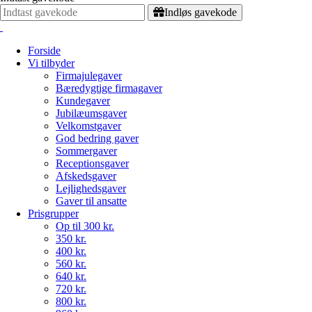
Indløs gavekode
Forside
Vi tilbyder
Firmajulegaver
Bæredygtige firmagaver
Kundegaver
Jubilæumsgaver
Velkomstgaver
God bedring gaver
Sommergaver
Receptionsgaver
Afskedsgaver
Lejlighedsgaver
Gaver til ansatte
Prisgrupper
Op til 300 kr.
350 kr.
400 kr.
560 kr.
640 kr.
720 kr.
800 kr.