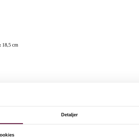
& 18,5 cm
faste fade 27 cm & 18,5 cm
Detaljer
ookies