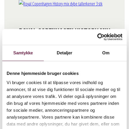
Royal Copenhagen History mix
dybe tallerkener 6 stk
1.120,00
DKK
Samtykke
Detaljer
Om
Royal Copenhagen History mix dybe tallerkener 6 stk antal
Denne hjemmeside bruger cookies
BESTIL
Vi bruger cookies til at tilpasse vores indhold og
annoncer, til at vise dig funktioner til sociale medier og til
Beskrivelse
at analysere vores trafik. Vi deler også oplysninger om
din brug af vores hjemmeside med vores partnere inden
for sociale medier, annonceringspartnere og
Royal Copenhagen History mix 6 stk. dybe tallerkener på 17
analysepartnere. Vores partnere kan kombinere disse
cm fra Musselmalet Riflet, Blå Mega Riflet og Hvid Riflet er
data med andre oplysninger, du har givet dem, eller som
samlet i et smukt gavesæt, der repræsenterer tre særlige