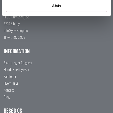
Afvis
Gaveshop.nu
H E Bluhmes Vej 53
6700 Esbjerg
info@gaveshop.nu
Tlf +45 28702875
Information
Skatteregler for gaver
Handelsbetingelser
Kataloger
Hvem er vi
Kontakt
Blog
Besøg os