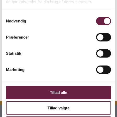
de har indsamlet fra din brug af deres tjenester.
perioder i Royal Copenhagens historie. De dybe tallerkener
er nyttige som morgenmadsskåle, til aftensmad og til små
Samtykkevalg
serveringer.
Nødvendig
Gaven indeholder :
Præferencer
2 stk. Royal Copenhagen dyb tallerken Musselmalet
Riflet 17 cm
2 stk. Royal Copenhagen dyb tallerken Blå Mega Riflet 17
Statistik
cm
2 stk. Royal Copenhagen dyb tallerken Hvid Riflet 17 cm
Marketing
Vejl. pris kr. 3314
Tillad alle
Tillad valgte
Kontakt