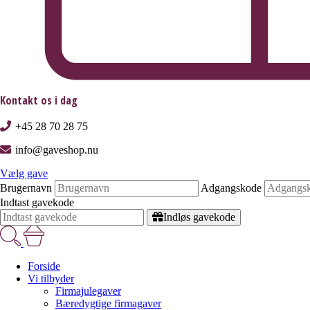
Kontakt os i dag
+45 28 70 28 75
info@gaveshop.nu
Vælg gave
Brugernavn
Adgangskode
Indtast gavekode
Indløs gavekode
Forside
Vi tilbyder
Firmajulegaver
Bæredygtige firmagaver