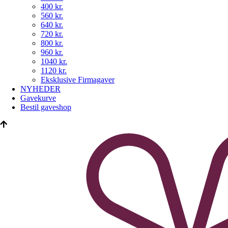
400 kr.
560 kr.
640 kr.
720 kr.
800 kr.
960 kr.
1040 kr.
1120 kr.
Eksklusive Firmagaver
NYHEDER
Gavekurve
Bestil gaveshop