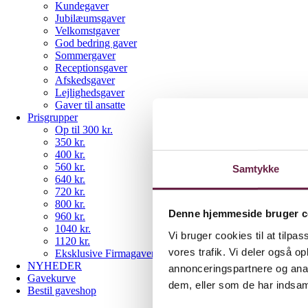
Kundegaver
Jubilæumsgaver
Velkomstgaver
God bedring gaver
Sommergaver
Receptionsgaver
Afskedsgaver
Lejlighedsgaver
Gaver til ansatte
Prisgrupper
Op til 300 kr.
350 kr.
400 kr.
560 kr.
Samtykke
640 kr.
720 kr.
800 kr.
Denne hjemmeside bruger c
960 kr.
1040 kr.
Vi bruger cookies til at tilpas
1120 kr.
vores trafik. Vi deler også 
Eksklusive Firmagaver
NYHEDER
annonceringspartnere og anal
Gavekurve
dem, eller som de har indsaml
Bestil gaveshop