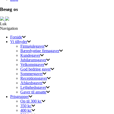
Besøg os
Luk
Navigation
Forside
Vi tilbyder
Firmajulegaver
Bæredygtige firmagaver
Kundegaver
Jubilæumsgaver
Velkomstgaver
God bedring gaver
Sommergaver
Receptionsgaver
Afskedsgaver
Lejlighedsgaver
Gaver til ansatte
Prisgrupper
Op til 300 kr.
350 kr.
400 kr.