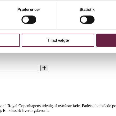
5 cm
Præferencer
Statistik
nfast fad 18,5 cm
Tillad valgte
jelse til Royal Copenhagens udvalg af ovnfaste fade. Fadets ubemaled
. En klassisk hverdagsfavorit.