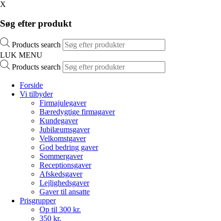
X
Søg efter produkt
Products search
LUK MENU
Products search
Forside
Vi tilbyder
Firmajulegaver
Bæredygtige firmagaver
Kundegaver
Jubilæumsgaver
Velkomstgaver
God bedring gaver
Sommergaver
Receptionsgaver
Afskedsgaver
Lejlighedsgaver
Gaver til ansatte
Prisgrupper
Op til 300 kr.
350 kr.