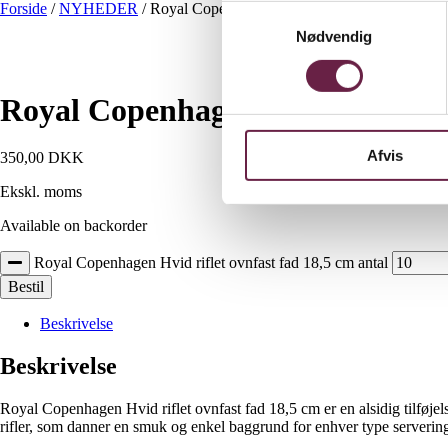
Forside
/
NYHEDER
/
Royal Copenhagen Hvid riflet ovnfast fad 18,
Samtykkevalg
Nødvendig
Royal Copenhagen Hvid riflet ov
Afvis
350,00
DKK
Ekskl. moms
Available on backorder
Royal Copenhagen Hvid riflet ovnfast fad 18,5 cm antal
Bestil
Beskrivelse
Beskrivelse
Royal Copenhagen Hvid riflet ovnfast fad 18,5 cm er en alsidig tilfø
rifler, som danner en smuk og enkel baggrund for enhver type servering