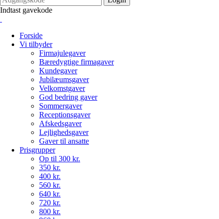
Indtast gavekode
Forside
Vi tilbyder
Firmajulegaver
Bæredygtige firmagaver
Kundegaver
Jubilæumsgaver
Velkomstgaver
God bedring gaver
Sommergaver
Receptionsgaver
Afskedsgaver
Lejlighedsgaver
Gaver til ansatte
Prisgrupper
Op til 300 kr.
350 kr.
400 kr.
560 kr.
640 kr.
720 kr.
800 kr.