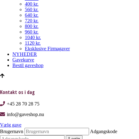
400 kr.
560 kr.
640 kr.
720 kr.
800 kr.
960 kr.
1040 kr.
1120 kr.
Eksklusive Firmagaver
NYHEDER
Gavekurve
Bestil gaveshop
Kontakt os i dag
+45 28 70 28 75
info@gaveshop.nu
Vælg gave
Brugernavn
Adgangskode
Login