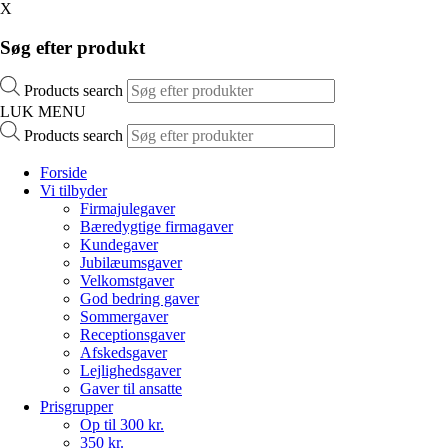
X
Søg efter produkt
Products search
LUK MENU
Products search
Forside
Vi tilbyder
Firmajulegaver
Bæredygtige firmagaver
Kundegaver
Jubilæumsgaver
Velkomstgaver
God bedring gaver
Sommergaver
Receptionsgaver
Afskedsgaver
Lejlighedsgaver
Gaver til ansatte
Prisgrupper
Op til 300 kr.
350 kr.