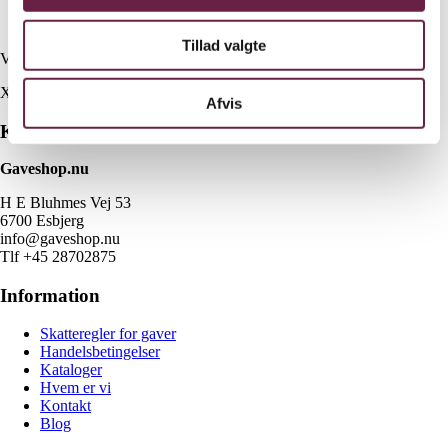
4 stk. Royal Copenhagen Blå Mega Riflet krus 37cl
Tillad valgte
Vejl. pris Kr. 989,-
X
Afvis
Kontakt
Gaveshop.nu
H E Bluhmes Vej 53
6700 Esbjerg
info@gaveshop.nu
Tlf +45 28702875
Information
Skatteregler for gaver
Handelsbetingelser
Kataloger
Hvem er vi
Kontakt
Blog