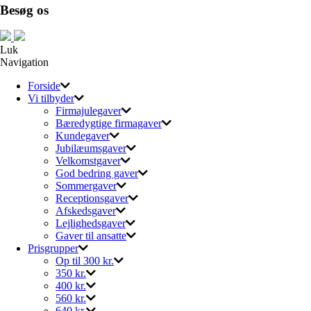
Besøg os
Luk
Navigation
Forside
Vi tilbyder
Firmajulegaver
Bæredygtige firmagaver
Kundegaver
Jubilæumsgaver
Velkomstgaver
God bedring gaver
Sommergaver
Receptionsgaver
Afskedsgaver
Lejlighedsgaver
Gaver til ansatte
Prisgrupper
Op til 300 kr.
350 kr.
400 kr.
560 kr.
640 kr.