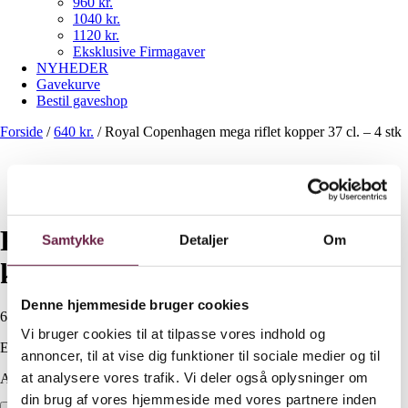
960 kr.
1040 kr.
1120 kr.
Eksklusive Firmagaver
NYHEDER
Gavekurve
Bestil gaveshop
Forside
/
640 kr.
/
Royal Copenhagen mega riflet kopper 37 cl. – 4 stk
Royal Copenhagen mega riflet
Samtykke
Detaljer
Om
kopper 37 cl. – 4 stk
Denne hjemmeside bruger cookies
640,00
DKK
Vi bruger cookies til at tilpasse vores indhold og
Ekskl. moms
annoncer, til at vise dig funktioner til sociale medier og til
at analysere vores trafik. Vi deler også oplysninger om
Available on backorder
din brug af vores hjemmeside med vores partnere inden