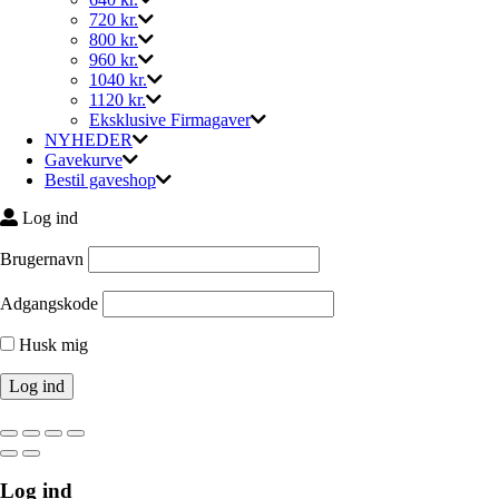
720 kr.
800 kr.
960 kr.
1040 kr.
1120 kr.
Eksklusive Firmagaver
NYHEDER
Gavekurve
Bestil gaveshop
Log ind
Brugernavn
Adgangskode
Husk mig
Log ind