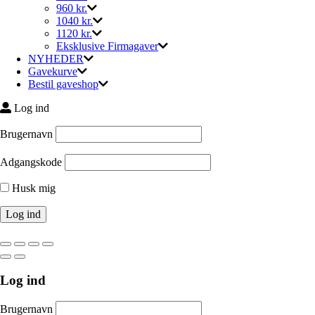
960 kr.
1040 kr.
1120 kr.
Eksklusive Firmagaver
NYHEDER
Gavekurve
Bestil gaveshop
Log ind
Brugernavn
Adgangskode
Husk mig
Log ind
Brugernavn