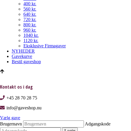
400 kr.
560 kr.
640 kr.
720 kr.
800 kr.
960 kr.
1040 kr.
1120 kr.
Eksklusive Firmagaver
NYHEDER
Gavekurve
Bestil gaveshop
Kontakt os i dag
+45 28 70 28 75
info@gaveshop.nu
Vælg gave
Brugernavn
Adgangskode
Login