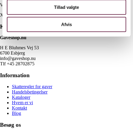
Vejl. pris kr. 2098,-
Tillad valgte
X
Afvis
Kontakt
Gaveshop.nu
H E Bluhmes Vej 53
6700 Esbjerg
info@gaveshop.nu
Tlf +45 28702875
Information
Skatteregler for gaver
Handelsbetingelser
Kataloger
Hvem er vi
Kontakt
Blog
Besøg os