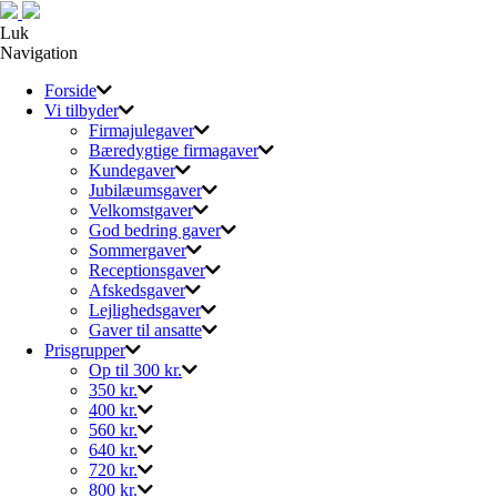
Luk
Navigation
Forside
Vi tilbyder
Firmajulegaver
Bæredygtige firmagaver
Kundegaver
Jubilæumsgaver
Velkomstgaver
God bedring gaver
Sommergaver
Receptionsgaver
Afskedsgaver
Lejlighedsgaver
Gaver til ansatte
Prisgrupper
Op til 300 kr.
350 kr.
400 kr.
560 kr.
640 kr.
720 kr.
800 kr.