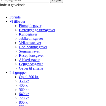
Indtast gavekode
Forside
Vi tilbyder
Firmajulegaver
Bæredygtige firmagaver
Kundegaver
Jubilæumsgaver
Velkomstgaver
God bedring gaver
Sommergaver
Receptionsgaver
Afskedsgaver
Lejlighedsgaver
Gaver til ansatte
Prisgrupper
Op til 300 kr.
350 kr.
400 kr.
560 kr.
640 kr.
720 kr.
800 kr.