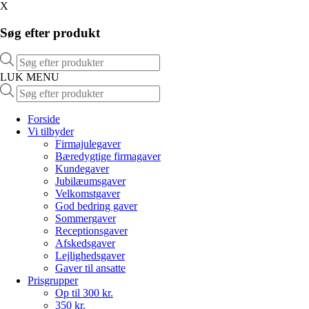
X
Søg efter produkt
Products
search
LUK MENU
Products
search
Forside
Vi tilbyder
Firmajulegaver
Bæredygtige firmagaver
Kundegaver
Jubilæumsgaver
Velkomstgaver
God bedring gaver
Sommergaver
Receptionsgaver
Afskedsgaver
Lejlighedsgaver
Gaver til ansatte
Prisgrupper
Op til 300 kr.
350 kr.