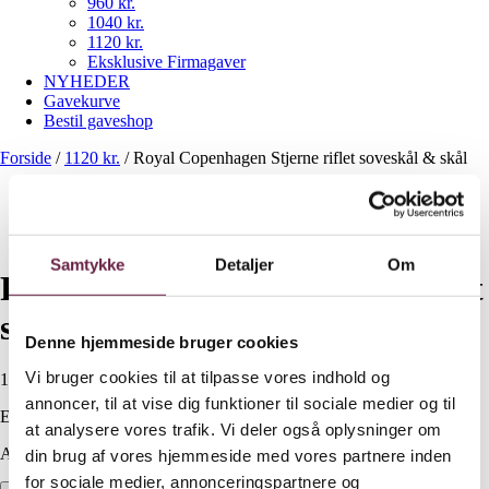
960 kr.
1040 kr.
1120 kr.
Eksklusive Firmagaver
NYHEDER
Gavekurve
Bestil gaveshop
Forside
/
1120 kr.
/
Royal Copenhagen Stjerne riflet soveskål & skål
Samtykke
Detaljer
Om
Royal Copenhagen Stjerne riflet
soveskål & skål
Denne hjemmeside bruger cookies
Vi bruger cookies til at tilpasse vores indhold og
1.120,00
DKK
annoncer, til at vise dig funktioner til sociale medier og til
Ekskl. moms
at analysere vores trafik. Vi deler også oplysninger om
Available on backorder
din brug af vores hjemmeside med vores partnere inden
for sociale medier, annonceringspartnere og