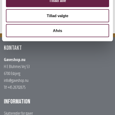
Tillad alle
Black, Cream, White
Farve
Tillad valgte
Afvis
Kontakt
Gaveshop.nu
H E Bluhmes Vej 53
6700 Esbjerg
info@gaveshop.nu
Tlf +45 28702875
Information
Skatteregler for gaver