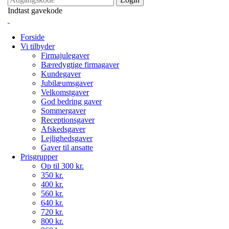
Indtast gavekode
Forside
Vi tilbyder
Firmajulegaver
Bæredygtige firmagaver
Kundegaver
Jubilæumsgaver
Velkomstgaver
God bedring gaver
Sommergaver
Receptionsgaver
Afskedsgaver
Lejlighedsgaver
Gaver til ansatte
Prisgrupper
Op til 300 kr.
350 kr.
400 kr.
560 kr.
640 kr.
720 kr.
800 kr.