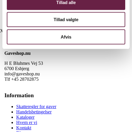
Yderligere information
Tillad alle
Tillad valgte
Farve
Black, Cream, Pastel blue, Red
X
Afvis
Kontakt
Gaveshop.nu
H E Bluhmes Vej 53
6700 Esbjerg
info@gaveshop.nu
Tlf +45 28702875
Information
Skatteregler for gaver
Handelsbetingelser
Kataloger
Hvem er vi
Kontakt