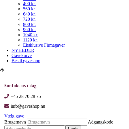
400 kr.
560 kr.
640 kr.
720 kr.
800 kr.
960 kr.
1040 kr.
1120 kr.
Eksklusive Firmagaver
NYHEDER
Gavekurve
Bestil gaveshop
Kontakt os i dag
+45 28 70 28 75
info@gaveshop.nu
Vælg gave
Brugernavn
Adgangskode
Login