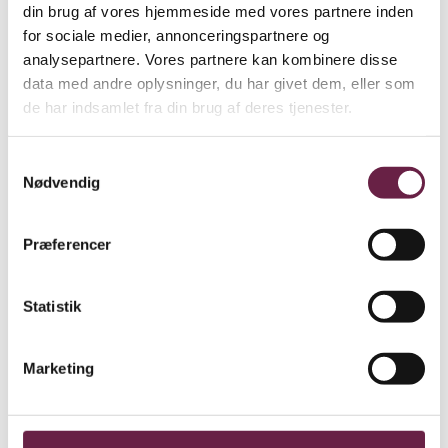
Pisk, mos, blend eller hak – Smegs stavblender er et must i jeres
din brug af vores hjemmeside med vores partnere inden
køkken.
for sociale medier, annonceringspartnere og
Vejl. pris Kr. 1095,-
analysepartnere. Vores partnere kan kombinere disse
data med andre oplysninger, du har givet dem, eller som
Ekskl. moms
de har indsamlet fra din brug af deres tjenester.
Farve
Ryd
SMEG Stavblender antal
Samtykkevalg
Bestil
Nødvendig
Beskrivelse
Yderligere information
Præferencer
Beskrivelse
Statistik
Materiale – Plastik / Rustfrit stål
Højde 41,3 cm
Vægt 850 gram
Marketing
Effekt (watt) 700
Justerbar hastighed
Turbo-Pulse-knap