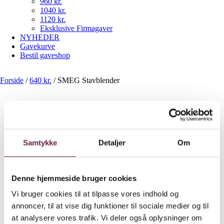
960 kr.
1040 kr.
1120 kr.
Eksklusive Firmagaver
NYHEDER
Gavekurve
Bestil gaveshop
Forside
/
640 kr.
/
SMEG Stavblender
SMEG Stavblender
Samtykke
Detaljer
Om
640,00
DKK
Denne hjemmeside bruger cookies
Smegs stavblender er solid, funktionel og praktisk med
sit ergonomiske og skridsikre håndtag, der gør den til et basalt
Vi bruger cookies til at tilpasse vores indhold og
køkkenprodukt til smart madlavning. Med en kraftig motor på 700
annoncer, til at vise dig funktioner til sociale medier og til
W kan stavblenderen klare selv de vanskeligste opgaver, og med
det eksklusive FlowBlend-system får I altid fantastiske resultater.
at analysere vores trafik. Vi deler også oplysninger om