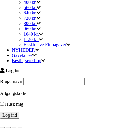
400 kr.
560 kr.
640 kr.
720 kr.
800 kr.
960 kr.
1040 kr.
1120 kr.
Eksklusive Firmagaver
NYHEDER
Gavekurve
Bestil gaveshop
Log ind
Brugernavn
Adgangskode
Husk mig