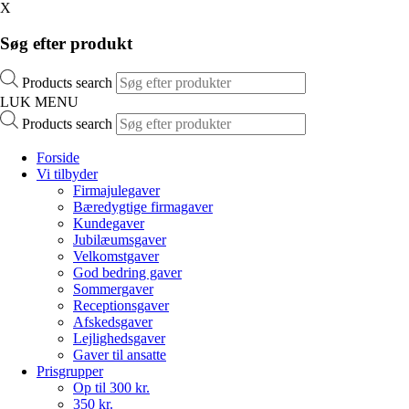
X
Søg efter produkt
Products search
LUK MENU
Products search
Forside
Vi tilbyder
Firmajulegaver
Bæredygtige firmagaver
Kundegaver
Jubilæumsgaver
Velkomstgaver
God bedring gaver
Sommergaver
Receptionsgaver
Afskedsgaver
Lejlighedsgaver
Gaver til ansatte
Prisgrupper
Op til 300 kr.
350 kr.