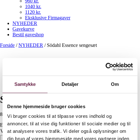
960 kr.
1040 kr.
1120 kr.
Eksklusive Firmagaver
NYHEDER
Gavekurve
Bestil gaveshop
Forside
/
NYHEDER
/
Södahl Essence sengesæt
Samtykke
Detaljer
Om
Södahl Essence sengesæt
Denne hjemmeside bruger cookies
800,00
DKK
Vi bruger cookies til at tilpasse vores indhold og
annoncer, til at vise dig funktioner til sociale medier og til
Ekskl. moms
at analysere vores trafik. Vi deler også oplysninger om
Variant
Ryd
din brug af vores hjemmeside med vores partnere inden
Södahl Essence sengesæt antal