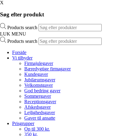
X
Søg efter produkt
Products search
LUK MENU
Products search
Forside
Vi tilbyder
Firmajulegaver
Bæredygtige firmagaver
Kundegaver
Jubilæumsgaver
Velkomstgaver
God bedring gaver
Sommergaver
Receptionsgaver
Afskedsgaver
Lejlighedsgaver
Gaver til ansatte
Prisgrupper
Op til 300 kr.
350 kr.