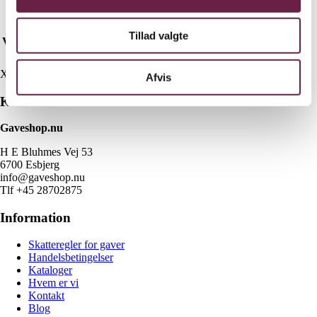
Hvid 140 x 200, Hvid 140 x 220, Beige 140 x 200, Beige
Tillad valgte
Variant
140 x 220, Navy 140 x 200, Navy 140 x 220
X
Afvis
Kontakt
Gaveshop.nu
H E Bluhmes Vej 53
6700 Esbjerg
info@gaveshop.nu
Tlf +45 28702875
Information
Skatteregler for gaver
Handelsbetingelser
Kataloger
Hvem er vi
Kontakt
Blog