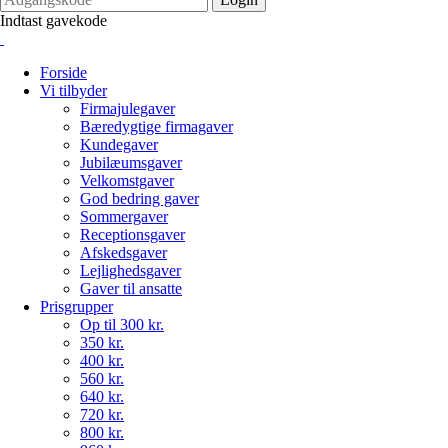
Indtast gavekode
Forside
Vi tilbyder
Firmajulegaver
Bæredygtige firmagaver
Kundegaver
Jubilæumsgaver
Velkomstgaver
God bedring gaver
Sommergaver
Receptionsgaver
Afskedsgaver
Lejlighedsgaver
Gaver til ansatte
Prisgrupper
Op til 300 kr.
350 kr.
400 kr.
560 kr.
640 kr.
720 kr.
800 kr.