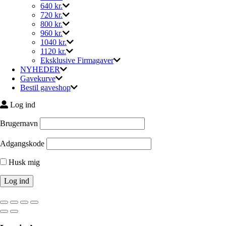
640 kr.
720 kr.
800 kr.
960 kr.
1040 kr.
1120 kr.
Eksklusive Firmagaver
NYHEDER
Gavekurve
Bestil gaveshop
Log ind
Brugernavn
Adgangskode
Husk mig