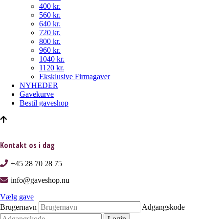
400 kr.
560 kr.
640 kr.
720 kr.
800 kr.
960 kr.
1040 kr.
1120 kr.
Eksklusive Firmagaver
NYHEDER
Gavekurve
Bestil gaveshop
Kontakt os i dag
+45 28 70 28 75
info@gaveshop.nu
Vælg gave
Brugernavn
Adgangskode
Login