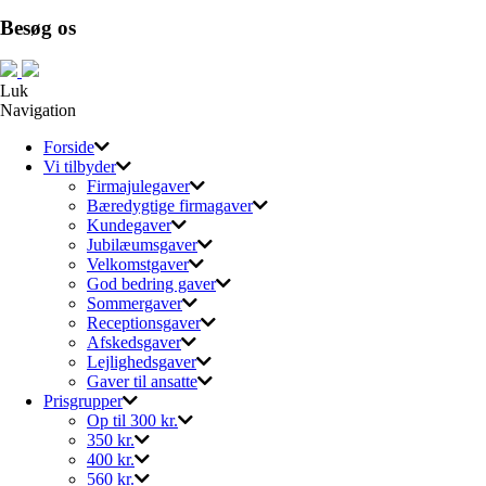
Besøg os
Luk
Navigation
Forside
Vi tilbyder
Firmajulegaver
Bæredygtige firmagaver
Kundegaver
Jubilæumsgaver
Velkomstgaver
God bedring gaver
Sommergaver
Receptionsgaver
Afskedsgaver
Lejlighedsgaver
Gaver til ansatte
Prisgrupper
Op til 300 kr.
350 kr.
400 kr.
560 kr.