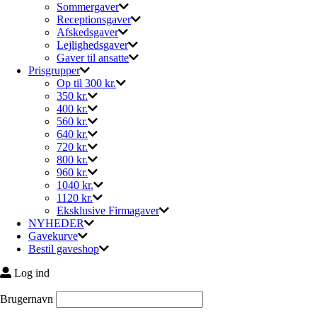
Sommergaver
Receptionsgaver
Afskedsgaver
Lejlighedsgaver
Gaver til ansatte
Prisgrupper
Op til 300 kr.
350 kr.
400 kr.
560 kr.
640 kr.
720 kr.
800 kr.
960 kr.
1040 kr.
1120 kr.
Eksklusive Firmagaver
NYHEDER
Gavekurve
Bestil gaveshop
Log ind
Brugernavn