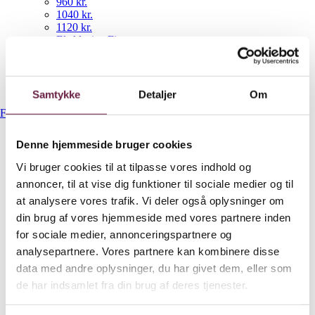
960 kr.
1040 kr.
1120 kr.
Eksklusive Firmagaver
NYHEDER
Gavekurve
Bestil gaveshop
Samtykke
Detaljer
Om
Forside
/
Op til 300 kr.
/
Södahl gentle plaid
Denne hjemmeside bruger cookies
Vi bruger cookies til at tilpasse vores indhold og
Södahl gentle plaid
annoncer, til at vise dig funktioner til sociale medier og til
at analysere vores trafik. Vi deler også oplysninger om
din brug af vores hjemmeside med vores partnere inden
300,00
DKK
for sociale medier, annonceringspartnere og
Ekskl. moms
analysepartnere. Vores partnere kan kombinere disse
På lager
data med andre oplysninger, du har givet dem, eller som
de har indsamlet fra din brug af deres tjenester.
Södahl gentle plaid antal
Bestil