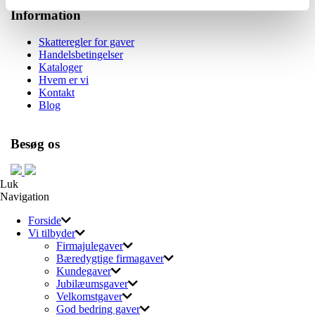
Information
Skatteregler for gaver
Handelsbetingelser
Kataloger
Hvem er vi
Kontakt
Blog
Besøg os
Luk
Navigation
Forside
Vi tilbyder
Firmajulegaver
Bæredygtige firmagaver
Kundegaver
Jubilæumsgaver
Velkomstgaver
God bedring gaver