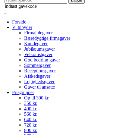
Indtast gavekode
Forside
Vi tilbyder
Firmajulegaver
Bæredygtige firmagaver
Kundegaver
Jubilæumsgaver
Velkomstgaver
God bedring gaver
Sommergaver
Receptionsgaver
Afskedsgaver
Lejlighedsgaver
Gaver til ansatte
Prisgrupper
Op til 300 kr.
350 kr.
400 kr.
560 kr.
640 kr.
720 kr.
800 kr.