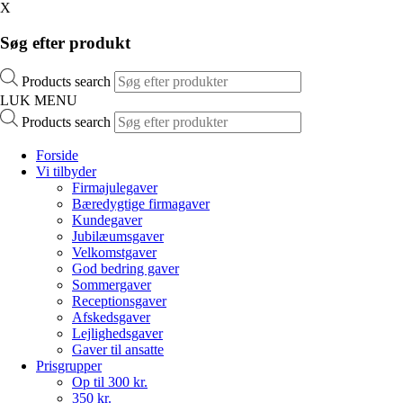
X
Søg efter produkt
Products search
LUK MENU
Products search
Forside
Vi tilbyder
Firmajulegaver
Bæredygtige firmagaver
Kundegaver
Jubilæumsgaver
Velkomstgaver
God bedring gaver
Sommergaver
Receptionsgaver
Afskedsgaver
Lejlighedsgaver
Gaver til ansatte
Prisgrupper
Op til 300 kr.
350 kr.