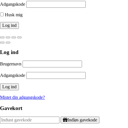
Adgangskode
Husk mig
Log ind
Brugernavn
Adgangskode
Mistet din adgangskode?
Gavekort
Indløs gavekode