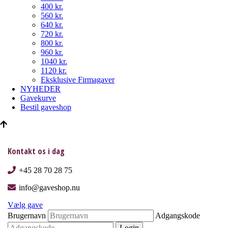
400 kr.
560 kr.
640 kr.
720 kr.
800 kr.
960 kr.
1040 kr.
1120 kr.
Eksklusive Firmagaver
NYHEDER
Gavekurve
Bestil gaveshop
Kontakt os i dag
+45 28 70 28 75
info@gaveshop.nu
Vælg gave
Brugernavn
Adgangskode
Login