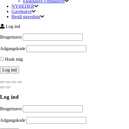
Eksklusive Firmagaver
NYHEDER
Gavekurve
Bestil gaveshop
Log ind
Brugernavn
Adgangskode
Husk mig
Log ind
Brugernavn
Adgangskode