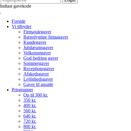
Indtast gavekode
Forside
Vi tilbyder
Firmajulegaver
Bæredygtige firmagaver
Kundegaver
Jubilæumsgaver
Velkomstgaver
God bedring gaver
Sommergaver
Receptionsgaver
Afskedsgaver
Lejlighedsgaver
Gaver til ansatte
Prisgrupper
Op til 300 kr.
350 kr.
400 kr.
560 kr.
640 kr.
720 kr.
800 kr.