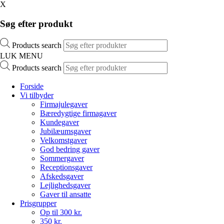
X
Søg efter produkt
Products search
LUK MENU
Products search
Forside
Vi tilbyder
Firmajulegaver
Bæredygtige firmagaver
Kundegaver
Jubilæumsgaver
Velkomstgaver
God bedring gaver
Sommergaver
Receptionsgaver
Afskedsgaver
Lejlighedsgaver
Gaver til ansatte
Prisgrupper
Op til 300 kr.
350 kr.