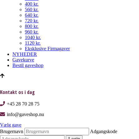
400 kr.
560 kr.
640 kr.
720 kr.
800 kr.
960 kr.
1040 kr.
1120 kr.
Eksklusive Firmagaver
NYHEDER
Gavekurve
Bestil gaveshop
Kontakt os i dag
+45 28 70 28 75
info@gaveshop.nu
Vælg gave
Brugernavn
Adgangskode
Login