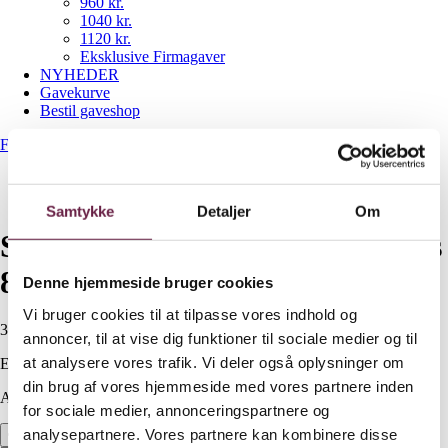
960 kr.
1040 kr.
1120 kr.
Eksklusive Firmagaver
NYHEDER
Gavekurve
Bestil gaveshop
Forside
/
NYHEDER
/
Stelton Pilastro Long drikkeglas 8 stk
Samtykke
Detaljer
Om
Stelton Pilastro Long drikkeglas
8 stk
Denne hjemmeside bruger cookies
Vi bruger cookies til at tilpasse vores indhold og
300,00
DKK
annoncer, til at vise dig funktioner til sociale medier og til
at analysere vores trafik. Vi deler også oplysninger om
Ekskl. moms
din brug af vores hjemmeside med vores partnere inden
Available on backorder
for sociale medier, annonceringspartnere og
analysepartnere. Vores partnere kan kombinere disse
Stelton Pilastro Long drikkeglas 8 stk antal