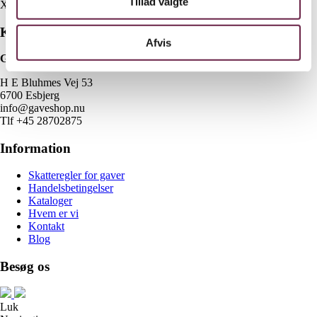
Tillad valgte
X
Kontakt
Afvis
Gaveshop.nu
H E Bluhmes Vej 53
6700 Esbjerg
info@gaveshop.nu
Tlf +45 28702875
Information
Skatteregler for gaver
Handelsbetingelser
Kataloger
Hvem er vi
Kontakt
Blog
Besøg os
Luk