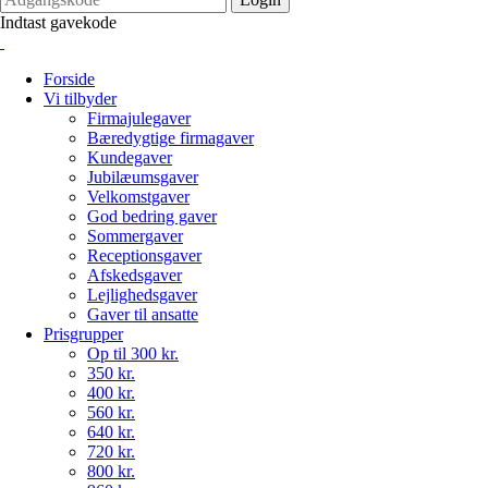
Indtast gavekode
Forside
Vi tilbyder
Firmajulegaver
Bæredygtige firmagaver
Kundegaver
Jubilæumsgaver
Velkomstgaver
God bedring gaver
Sommergaver
Receptionsgaver
Afskedsgaver
Lejlighedsgaver
Gaver til ansatte
Prisgrupper
Op til 300 kr.
350 kr.
400 kr.
560 kr.
640 kr.
720 kr.
800 kr.