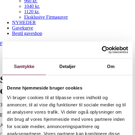
960 kr.
1040 kr.
1120 kr.
Eksklusive Firmagaver
NYHEDER
Gavekurve
Bestil gaveshop
Forside
/
NYHEDER
/
Stelton Pilastro opbevaringskrukker 3 stk
Samtykke
Detaljer
Om
Stelton Pilastro
opbevaringskrukker 3 stk
Denne hjemmeside bruger cookies
Vi bruger cookies til at tilpasse vores indhold og
annoncer, til at vise dig funktioner til sociale medier og til
300,00
DKK
at analysere vores trafik. Vi deler også oplysninger om
Ekskl. moms
din brug af vores hjemmeside med vores partnere inden
Available on backorder
for sociale medier, annonceringspartnere og
analysepartnere. Vores partnere kan kombinere disse