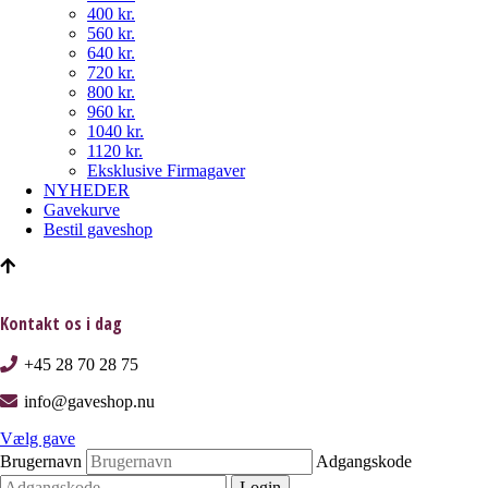
400 kr.
560 kr.
640 kr.
720 kr.
800 kr.
960 kr.
1040 kr.
1120 kr.
Eksklusive Firmagaver
NYHEDER
Gavekurve
Bestil gaveshop
Kontakt os i dag
+45 28 70 28 75
info@gaveshop.nu
Vælg gave
Brugernavn
Adgangskode
Login