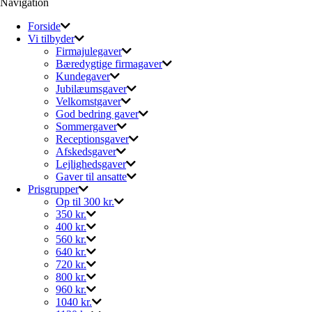
Navigation
Forside
Vi tilbyder
Firmajulegaver
Bæredygtige firmagaver
Kundegaver
Jubilæumsgaver
Velkomstgaver
God bedring gaver
Sommergaver
Receptionsgaver
Afskedsgaver
Lejlighedsgaver
Gaver til ansatte
Prisgrupper
Op til 300 kr.
350 kr.
400 kr.
560 kr.
640 kr.
720 kr.
800 kr.
960 kr.
1040 kr.