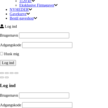
1120 kr.
Eksklusive Firmagaver
NYHEDER
Gavekurve
Bestil gaveshop
Log ind
Brugernavn
Adgangskode
Husk mig
Log ind
Brugernavn
Adgangskode