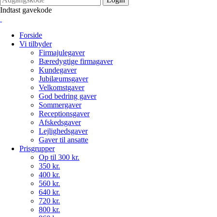
Indtast gavekode
Forside
Vi tilbyder
Firmajulegaver
Bæredygtige firmagaver
Kundegaver
Jubilæumsgaver
Velkomstgaver
God bedring gaver
Sommergaver
Receptionsgaver
Afskedsgaver
Lejlighedsgaver
Gaver til ansatte
Prisgrupper
Op til 300 kr.
350 kr.
400 kr.
560 kr.
640 kr.
720 kr.
800 kr.