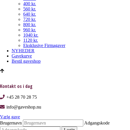
400 kr.
560 kr.
640 kr.
720 kr.
800 kr.
960 kr.
1040 kr.
1120 kr.
Eksklusive Firmagaver
NYHEDER
Gavekurve
Bestil gaveshop
Kontakt os i dag
+45 28 70 28 75
info@gaveshop.nu
Vælg gave
Brugernavn
Adgangskode
Login