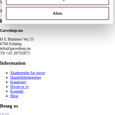
Vejl. pris kr. 999,95,-
X
Afvis
Kontakt
Gaveshop.nu
H E Bluhmes Vej 53
6700 Esbjerg
info@gaveshop.nu
Tlf +45 28702875
Information
Skatteregler for gaver
Handelsbetingelser
Kataloger
Hvem er vi
Kontakt
Blog
Besøg os