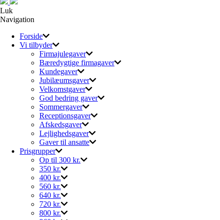
Luk
Navigation
Forside
Vi tilbyder
Firmajulegaver
Bæredygtige firmagaver
Kundegaver
Jubilæumsgaver
Velkomstgaver
God bedring gaver
Sommergaver
Receptionsgaver
Afskedsgaver
Lejlighedsgaver
Gaver til ansatte
Prisgrupper
Op til 300 kr.
350 kr.
400 kr.
560 kr.
640 kr.
720 kr.
800 kr.