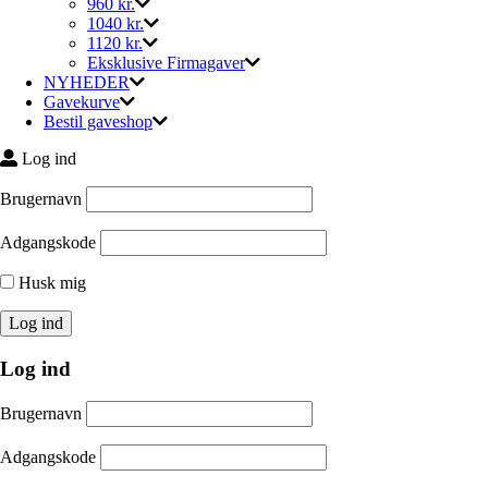
960 kr.
1040 kr.
1120 kr.
Eksklusive Firmagaver
NYHEDER
Gavekurve
Bestil gaveshop
Log ind
Brugernavn
Adgangskode
Husk mig
Log ind
Brugernavn
Adgangskode