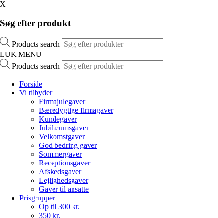
X
Søg efter produkt
Products search
LUK MENU
Products search
Forside
Vi tilbyder
Firmajulegaver
Bæredygtige firmagaver
Kundegaver
Jubilæumsgaver
Velkomstgaver
God bedring gaver
Sommergaver
Receptionsgaver
Afskedsgaver
Lejlighedsgaver
Gaver til ansatte
Prisgrupper
Op til 300 kr.
350 kr.