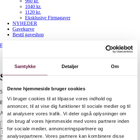
960 kr.
1040 kr.
1120 kr.
Eksklusive Firmagaver
NYHEDER
Gavekurve
Bestil gaveshop
Forside
/
560 kr.
/
Stelton vinkel led solcellelampe
Samtykke
Detaljer
Om
Stelton vinkel led solcellelampe
Denne hjemmeside bruger cookies
560,00
DKK
Vi bruger cookies til at tilpasse vores indhold og
Ekskl. moms
annoncer, til at vise dig funktioner til sociale medier og til
Available on backorder
at analysere vores trafik. Vi deler også oplysninger om
din brug af vores hjemmeside med vores partnere inden
Stelton vinkel led solcellelampe antal
for sociale medier, annonceringspartnere og
analysepartnere. Vores partnere kan kombinere disse
Bestil