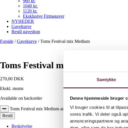
960 kr.
1040 kr.
1120 kr.
Eksklusive Firmagaver
NYHEDER
Gavekurve
Bestil gaveshop
Forside
/
Gavekurve
/
Toms Festival mix Medium
Toms Festival mix Medium
270,00
DKK
Samtykke
Ekskl. moms
Denne hjemmeside bruger c
Available on backorder
Vi bruger cookies til at tilpas
Toms Festival mix Medium antal
vores trafik. Vi deler også 
Bestil
annonceringspartnere og anal
Beskrivelse
dem, eller som de har indsaml