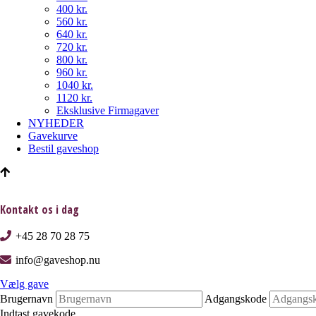
400 kr.
560 kr.
640 kr.
720 kr.
800 kr.
960 kr.
1040 kr.
1120 kr.
Eksklusive Firmagaver
NYHEDER
Gavekurve
Bestil gaveshop
Kontakt os i dag
+45 28 70 28 75
info@gaveshop.nu
Vælg gave
Brugernavn
Adgangskode
Indtast gavekode