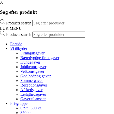
X
Søg efter produkt
Products search
LUK MENU
Products search
Forside
Vi tilbyder
Firmajulegaver
Bæredygtige firmagaver
Kundegaver
Jubilæumsgaver
Velkomstgaver
God bedring gaver
Sommergaver
Receptionsgaver
Afskedsgaver
Lejlighedsgaver
Gaver til ansatte
Prisgrupper
Op til 300 kr.
350 kr.