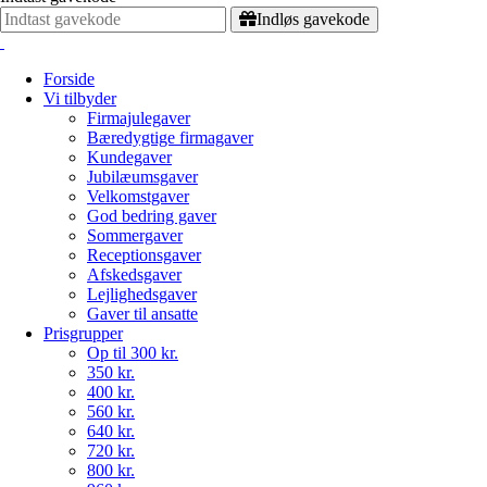
Indløs gavekode
Forside
Vi tilbyder
Firmajulegaver
Bæredygtige firmagaver
Kundegaver
Jubilæumsgaver
Velkomstgaver
God bedring gaver
Sommergaver
Receptionsgaver
Afskedsgaver
Lejlighedsgaver
Gaver til ansatte
Prisgrupper
Op til 300 kr.
350 kr.
400 kr.
560 kr.
640 kr.
720 kr.
800 kr.