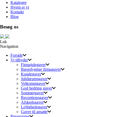
Kataloger
Hvem er vi
Kontakt
Blog
Besøg os
Luk
Navigation
Forside
Vi tilbyder
Firmajulegaver
Bæredygtige firmagaver
Kundegaver
Jubilæumsgaver
Velkomstgaver
God bedring gaver
Sommergaver
Receptionsgaver
Afskedsgaver
Lejlighedsgaver
Gaver til ansatte
Prisgrupper