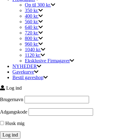
Op til 300 kr.
350 kr.
400 kr.
560 kr.
640 kr.
720 kr.
800 kr.
960 kr.
1040 kr.
1120 kr.
Eksklusive Firmagaver
NYHEDER
Gavekurve
Bestil gaveshop
Log ind
Brugernavn
Adgangskode
Husk mig