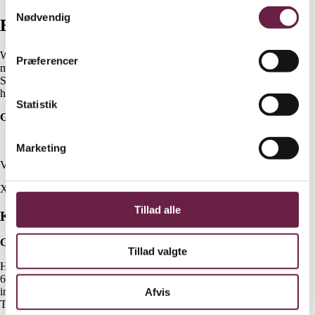
Samtykkevalg
Nødvendig
Beskrivelse
Weber tilbehør, så bliver madlavningen nem og sjov. Tag dit køkken
Præferencer
med udenfor og lav mad du ikke troede, var muligt at lave på grillen.
Så kan du for eksempel lave lækre taco, smash burger,
honninglasserede grøntsager, pandekager, æg/bacon mm.
Statistik
Gaven indeholder :
Weber 3 delt sæt : palet, skraber og squeeze-flaske
Marketing
Vejl. pris Kr. 328,-
X
Tillad alle
Kontakt
Gaveshop.nu
Tillad valgte
H E Bluhmes Vej 53
6700 Esbjerg
info@gaveshop.nu
Afvis
Tlf +45 28702875