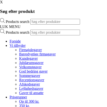
X
Søg efter produkt
Products search
LUK MENU
Products search
Forside
Vi tilbyder
Firmajulegaver
Bæredygtige firmagaver
Kundegaver
Jubilæumsgaver
Velkomstgaver
God bedring gaver
Sommergaver
Receptionsgaver
Afskedsgaver
Lejlighedsgaver
Gaver til ansatte
Prisgrupper
Op til 300 kr.
350 kr.