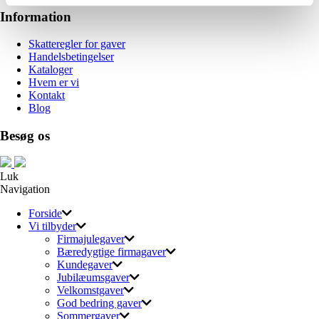
Information
Skatteregler for gaver
Handelsbetingelser
Kataloger
Hvem er vi
Kontakt
Blog
Besøg os
Luk
Navigation
Forside
Vi tilbyder
Firmajulegaver
Bæredygtige firmagaver
Kundegaver
Jubilæumsgaver
Velkomstgaver
God bedring gaver
Sommergaver