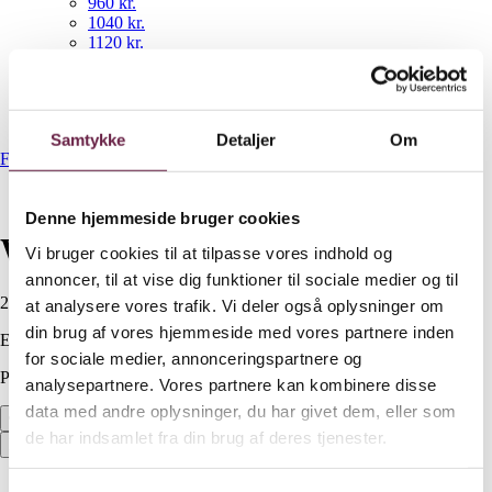
960 kr.
1040 kr.
1120 kr.
Eksklusive Firmagaver
NYHEDER
Gavekurve
Bestil gaveshop
Samtykke
Detaljer
Om
Forside
/
Op til 300 kr.
/
Weber tilbehør
Denne hjemmeside bruger cookies
Weber tilbehør
Vi bruger cookies til at tilpasse vores indhold og
annoncer, til at vise dig funktioner til sociale medier og til
250,00
DKK
at analysere vores trafik. Vi deler også oplysninger om
din brug af vores hjemmeside med vores partnere inden
Ekskl. moms
for sociale medier, annonceringspartnere og
På lager
analysepartnere. Vores partnere kan kombinere disse
data med andre oplysninger, du har givet dem, eller som
Weber tilbehør antal
de har indsamlet fra din brug af deres tjenester.
Bestil
Beskrivelse