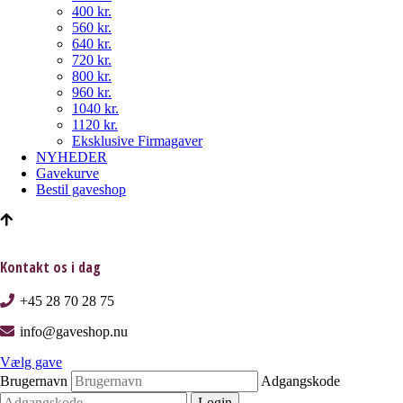
400 kr.
560 kr.
640 kr.
720 kr.
800 kr.
960 kr.
1040 kr.
1120 kr.
Eksklusive Firmagaver
NYHEDER
Gavekurve
Bestil gaveshop
Kontakt os i dag
+45 28 70 28 75
info@gaveshop.nu
Vælg gave
Brugernavn
Adgangskode
Login