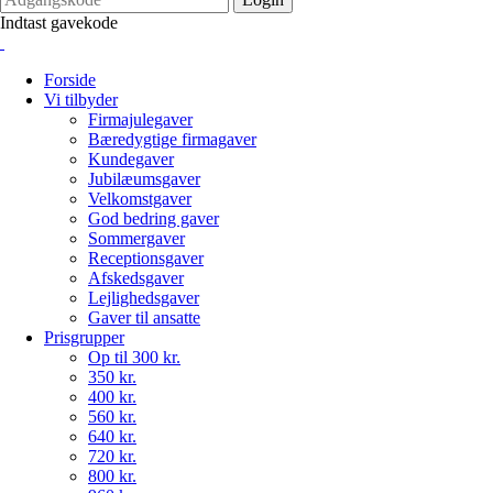
Indtast gavekode
Forside
Vi tilbyder
Firmajulegaver
Bæredygtige firmagaver
Kundegaver
Jubilæumsgaver
Velkomstgaver
God bedring gaver
Sommergaver
Receptionsgaver
Afskedsgaver
Lejlighedsgaver
Gaver til ansatte
Prisgrupper
Op til 300 kr.
350 kr.
400 kr.
560 kr.
640 kr.
720 kr.
800 kr.